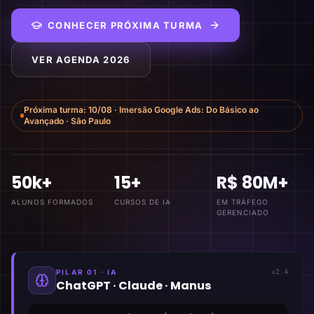
CONHECER PRÓXIMA TURMA
VER AGENDA 2026
Próxima turma:
10/08
·
Imersão Google Ads: Do Básico ao
Avançado
·
São Paulo
50k+
15+
R$ 80M+
ALUNOS FORMADOS
CURSOS DE IA
EM TRÁFEGO
GERENCIADO
PILAR 01 · IA
v2.4
ChatGPT · Claude · Manus