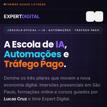
TURMAS QUASE LOTADAS
EXPERT
DIGITAL
ESCOLA OFICIAL — IA · AUTOMAÇÕES · TRÁFEGO PAGO
A Escola de
IA
,
Automações
e
Tráfego Pago
.
Domine os três pilares que movem a nova
economia digital. Imersões presenciais em São
Paulo, formações online e cursos guiados por
Lucas Cruz
e time Expert Digital.