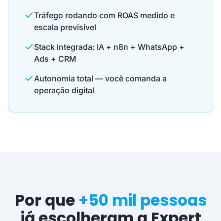
Tráfego rodando com ROAS medido e
escala previsível
Stack integrada: IA + n8n + WhatsApp +
Ads + CRM
Autonomia total — você comanda a
operação digital
Por que
+50 mil pessoas
já escolheram a Expert