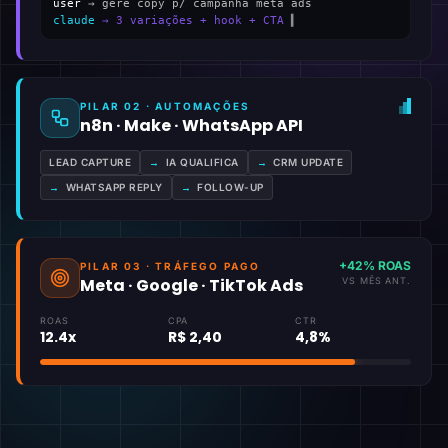
user
→ gere copy p/ campanha meta ads
claude
→ 3 variações + hook + CTA
▍
PILAR 02 · AUTOMAÇÕES
n8n · Make · WhatsApp API
LEAD CAPTURE
→
IA QUALIFICA
→
CRM UPDATE
→
WHATSAPP REPLY
→
FOLLOW-UP
+42% ROAS
PILAR 03 · TRÁFEGO PAGO
Meta · Google · TikTok Ads
VS MÊS ANT.
ROAS
CPA
CTR
12.4x
R$ 2,40
4,8%