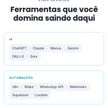
STACK DA ESCOLA
Ferramentas que você
domina saindo daqui
IA
ChatGPT
Claude
Manus
Gemini
DALL-E
Sora
AUTOMAÇÕES
n8n
Make
WhatsApp API
Webhooks
Supabase
Lovable