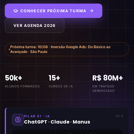
CONHECER PRÓXIMA TURMA
VER AGENDA 2026
Próxima turma:
10/08
·
Imersão Google Ads: Do Básico ao
Avançado
·
São Paulo
50k+
15+
R$ 80M+
ALUNOS FORMADOS
CURSOS DE IA
EM TRÁFEGO
GERENCIADO
PILAR 01 · IA
v2.4
ChatGPT · Claude · Manus