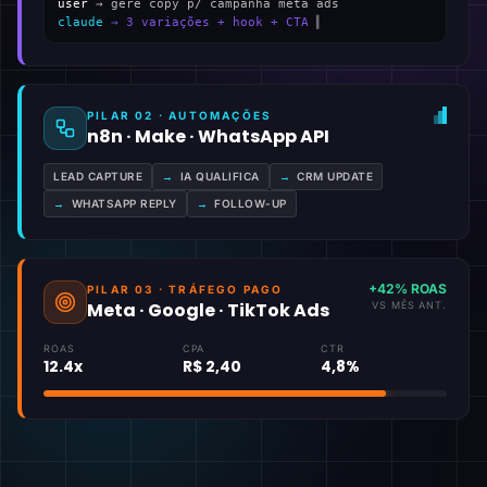
user
→ gere copy p/ campanha meta ads
claude
→ 3 variações + hook + CTA
▍
PILAR 02 · AUTOMAÇÕES
n8n · Make · WhatsApp API
LEAD CAPTURE
→
IA QUALIFICA
→
CRM UPDATE
→
WHATSAPP REPLY
→
FOLLOW-UP
+42% ROAS
PILAR 03 · TRÁFEGO PAGO
Meta · Google · TikTok Ads
VS MÊS ANT.
ROAS
CPA
CTR
12.4x
R$ 2,40
4,8%