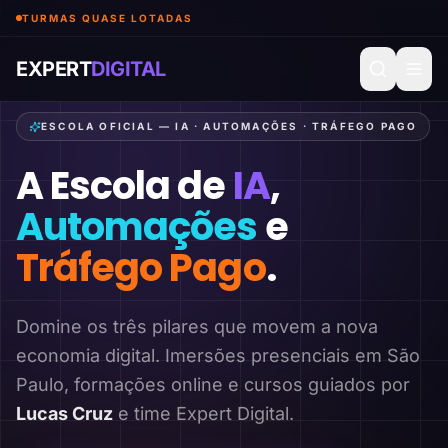
TURMAS QUASE LOTADAS
EXPERT
DIGITAL
ESCOLA OFICIAL — IA · AUTOMAÇÕES · TRÁFEGO PAGO
A Escola de
IA
,
Automações
e
Tráfego Pago
.
Domine os três pilares que movem a nova
economia digital. Imersões presenciais em São
Paulo, formações online e cursos guiados por
Lucas Cruz
e time Expert Digital.