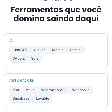
STACK DA ESCOLA
Ferramentas que você
domina saindo daqui
IA
ChatGPT
Claude
Manus
Gemini
DALL-E
Sora
AUTOMAÇÕES
n8n
Make
WhatsApp API
Webhooks
Supabase
Lovable