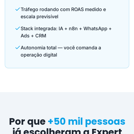
Tráfego rodando com ROAS medido e
escala previsível
Stack integrada: IA + n8n + WhatsApp +
Ads + CRM
Autonomia total — você comanda a
operação digital
Por que
+50 mil pessoas
já escolheram a Expert