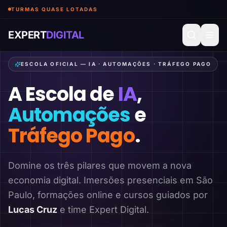
TURMAS QUASE LOTADAS
EXPERT
DIGITAL
ESCOLA OFICIAL — IA · AUTOMAÇÕES · TRÁFEGO PAGO
A Escola de
IA
,
Automações
e
Tráfego Pago
.
Domine os três pilares que movem a nova
economia digital. Imersões presenciais em São
Paulo, formações online e cursos guiados por
Lucas Cruz
e time Expert Digital.