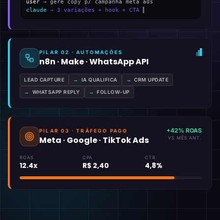
user
→ gere copy p/ campanha meta ads
claude
→ 3 variações + hook + CTA
▍
PILAR 02 · AUTOMAÇÕES
n8n · Make · WhatsApp API
LEAD CAPTURE
→
IA QUALIFICA
→
CRM UPDATE
→
WHATSAPP REPLY
→
FOLLOW-UP
+42% ROAS
PILAR 03 · TRÁFEGO PAGO
Meta · Google · TikTok Ads
VS MÊS ANT.
ROAS
CPA
CTR
12.4x
R$ 2,40
4,8%