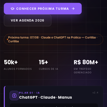
CONHECER PRÓXIMA TURMA
VER AGENDA 2026
Próxima turma:
07/08
·
Claude e ChatGPT na Prática — Curitiba
·
Curitiba
50k+
15+
R$ 80M+
ALUNOS FORMADOS
CURSOS DE IA
EM TRÁFEGO
GERENCIADO
PILAR 01 · IA
v2.4
ChatGPT · Claude · Manus