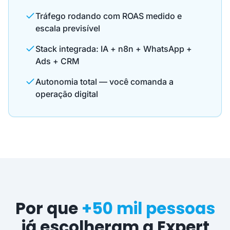
Tráfego rodando com ROAS medido e
escala previsível
Stack integrada: IA + n8n + WhatsApp +
Ads + CRM
Autonomia total — você comanda a
operação digital
Por que
+50 mil pessoas
já escolheram a Expert