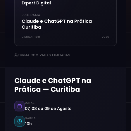
Expert Digital
PROGRAMA
Claude e ChatGPT na Prática —
Curitiba
CARGA:
10H
2026
TURMA COM VAGAS LIMITADAS
Claude e ChatGPT na
Prática — Curitiba
DATAS
07, 08 ou 09 de Agosto
CARGA
10h