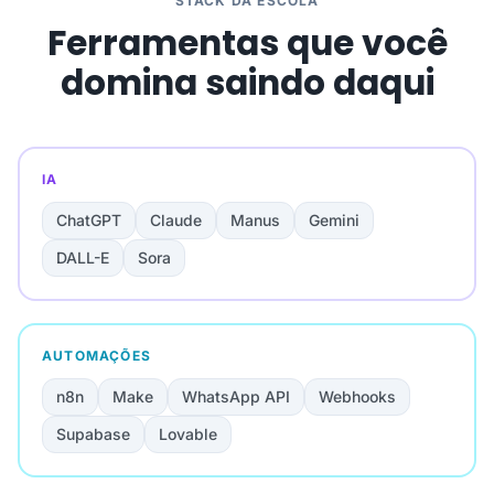
STACK DA ESCOLA
Ferramentas que você
domina saindo daqui
IA
ChatGPT
Claude
Manus
Gemini
DALL-E
Sora
AUTOMAÇÕES
n8n
Make
WhatsApp API
Webhooks
Supabase
Lovable