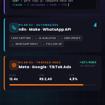
user
→ gere copy p/ campanha meta ads
claude
→ 3 variações + hook + CTA
▍
PILAR 02 · AUTOMAÇÕES
n8n · Make · WhatsApp API
LEAD CAPTURE
→
IA QUALIFICA
→
CRM UPDATE
→
WHATSAPP REPLY
→
FOLLOW-UP
+42% ROAS
PILAR 03 · TRÁFEGO PAGO
Meta · Google · TikTok Ads
VS MÊS ANT.
ROAS
CPA
CTR
12.4x
R$ 2,40
4,8%