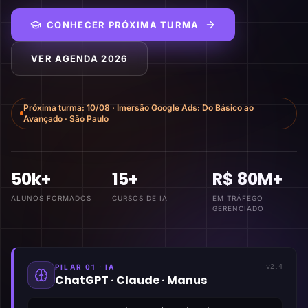
CONHECER PRÓXIMA TURMA
VER AGENDA 2026
Próxima turma:
10/08
·
Imersão Google Ads: Do Básico ao
Avançado
·
São Paulo
50k+
15+
R$ 80M+
ALUNOS FORMADOS
CURSOS DE IA
EM TRÁFEGO
GERENCIADO
PILAR 01 · IA
v2.4
ChatGPT · Claude · Manus