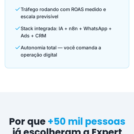
Tráfego rodando com ROAS medido e
escala previsível
Stack integrada: IA + n8n + WhatsApp +
Ads + CRM
Autonomia total — você comanda a
operação digital
Por que
+50 mil pessoas
já escolheram a Expert