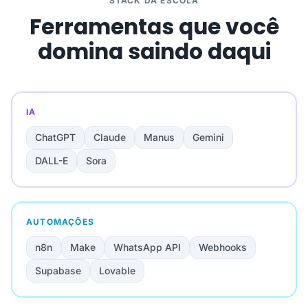
STACK DA ESCOLA
Ferramentas que você
domina saindo daqui
IA
ChatGPT
Claude
Manus
Gemini
DALL-E
Sora
AUTOMAÇÕES
n8n
Make
WhatsApp API
Webhooks
Supabase
Lovable