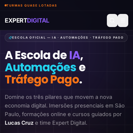
TURMAS QUASE LOTADAS
EXPERT
DIGITAL
ESCOLA OFICIAL — IA · AUTOMAÇÕES · TRÁFEGO PAGO
A Escola de
IA
,
Automações
e
Tráfego Pago
.
Domine os três pilares que movem a nova
economia digital. Imersões presenciais em São
Paulo, formações online e cursos guiados por
Lucas Cruz
e time Expert Digital.