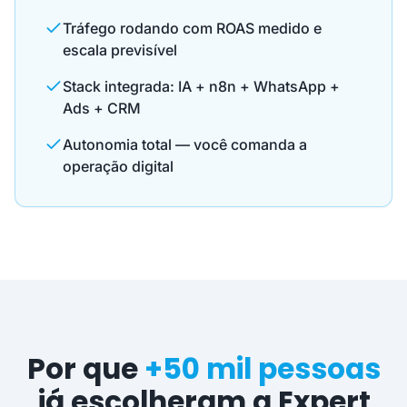
Tráfego rodando com ROAS medido e
escala previsível
Stack integrada: IA + n8n + WhatsApp +
Ads + CRM
Autonomia total — você comanda a
operação digital
Por que
+50 mil pessoas
já escolheram a Expert