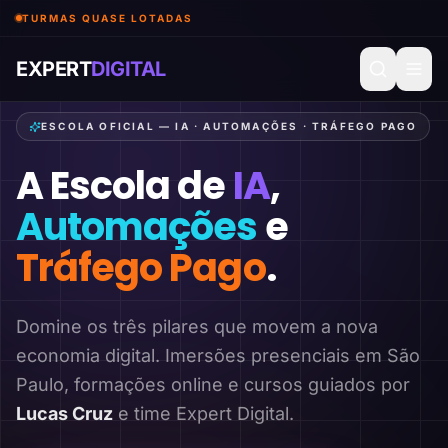
TURMAS QUASE LOTADAS
EXPERT
DIGITAL
ESCOLA OFICIAL — IA · AUTOMAÇÕES · TRÁFEGO PAGO
A Escola de
IA
,
Automações
e
Tráfego Pago
.
Domine os três pilares que movem a nova
economia digital. Imersões presenciais em São
Paulo, formações online e cursos guiados por
Lucas Cruz
e time Expert Digital.