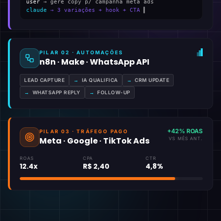
user
→ gere copy p/ campanha meta ads
claude
→ 3 variações + hook + CTA
▍
PILAR 02 · AUTOMAÇÕES
n8n · Make · WhatsApp API
LEAD CAPTURE
→
IA QUALIFICA
→
CRM UPDATE
→
WHATSAPP REPLY
→
FOLLOW-UP
+42% ROAS
PILAR 03 · TRÁFEGO PAGO
Meta · Google · TikTok Ads
VS MÊS ANT.
ROAS
CPA
CTR
12.4x
R$ 2,40
4,8%