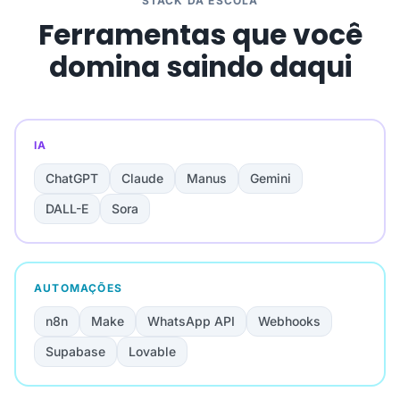
STACK DA ESCOLA
Ferramentas que você
domina saindo daqui
IA
ChatGPT
Claude
Manus
Gemini
DALL-E
Sora
AUTOMAÇÕES
n8n
Make
WhatsApp API
Webhooks
Supabase
Lovable