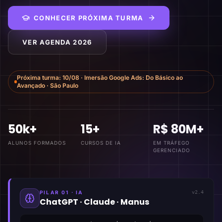
CONHECER PRÓXIMA TURMA
VER AGENDA 2026
Próxima turma:
10/08
·
Imersão Google Ads: Do Básico ao
Avançado
·
São Paulo
50k+
15+
R$ 80M+
ALUNOS FORMADOS
CURSOS DE IA
EM TRÁFEGO
GERENCIADO
PILAR 01 · IA
v2.4
ChatGPT · Claude · Manus