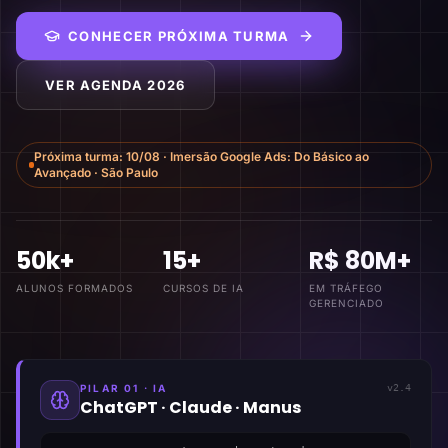
CONHECER PRÓXIMA TURMA
VER AGENDA 2026
Próxima turma:
10/08
·
Imersão Google Ads: Do Básico ao
Avançado
·
São Paulo
50k+
15+
R$ 80M+
ALUNOS FORMADOS
CURSOS DE IA
EM TRÁFEGO
GERENCIADO
PILAR 01 · IA
v2.4
ChatGPT · Claude · Manus