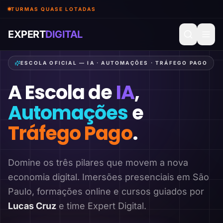
TURMAS QUASE LOTADAS
EXPERT
DIGITAL
ESCOLA OFICIAL — IA · AUTOMAÇÕES · TRÁFEGO PAGO
A Escola de
IA
,
Automações
e
Tráfego Pago
.
Domine os três pilares que movem a nova
economia digital. Imersões presenciais em São
Paulo, formações online e cursos guiados por
Lucas Cruz
e time Expert Digital.