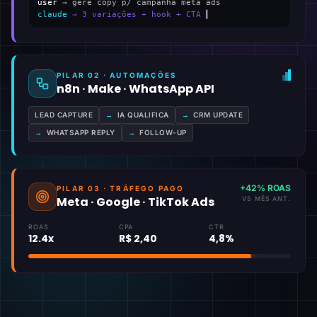
user
→ gere copy p/ campanha meta ads
claude
→ 3 variações + hook + CTA
▍
PILAR 02 · AUTOMAÇÕES
n8n · Make · WhatsApp API
LEAD CAPTURE
→
IA QUALIFICA
→
CRM UPDATE
→
WHATSAPP REPLY
→
FOLLOW-UP
+42% ROAS
PILAR 03 · TRÁFEGO PAGO
Meta · Google · TikTok Ads
VS MÊS ANT.
ROAS
CPA
CTR
12.4x
R$ 2,40
4,8%