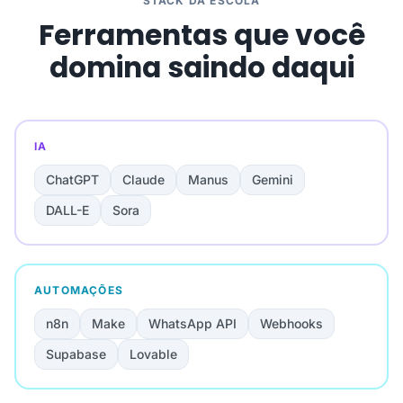
STACK DA ESCOLA
Ferramentas que você
domina saindo daqui
IA
ChatGPT
Claude
Manus
Gemini
DALL-E
Sora
AUTOMAÇÕES
n8n
Make
WhatsApp API
Webhooks
Supabase
Lovable