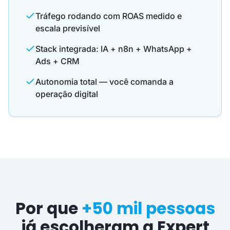
Tráfego rodando com ROAS medido e
escala previsível
Stack integrada: IA + n8n + WhatsApp +
Ads + CRM
Autonomia total — você comanda a
operação digital
Por que
+50 mil pessoas
já escolheram a Expert