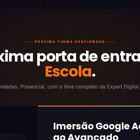
PRÓXIMA TURMA CONFIRMADA
xima porta de entr
Escola
.
mitadas. Presencial, com o time completo da Expert Digital
Imersão Google A
ao Avançado