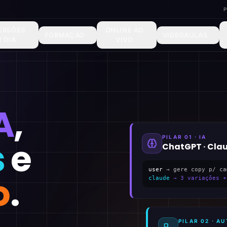
ERSÕES
ONLINE AO
FORMAÇÃO
VIDEOAULAS
1 DIA
VIVO
A
,
PILAR 01 · IA
s
e
ChatGPT · Cla
user
→ gere copy p/ ca
o
.
claude
→ 3 variações +
PILAR 02 · 