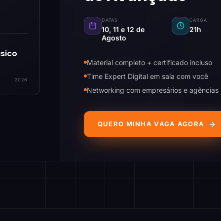
DATAS
CARGA
10, 11 e 12 de
21h
Agosto
sico
Material completo + certificado incluso
Time Expert Digital em sala com você
2026
Networking com empresários e agências
QUERO MINHA VAGA AGORA