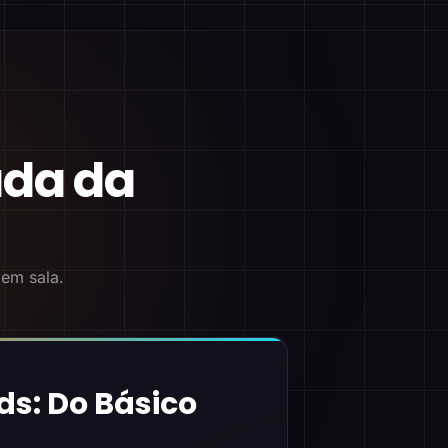
ada da
 em sala.
ds: Do Básico