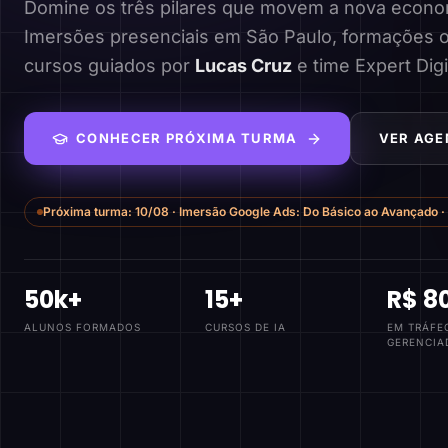
Domine os três pilares que movem a nova economi
Imersões presenciais em São Paulo, formações o
cursos guiados por
Lucas Cruz
e time Expert Digi
CONHECER PRÓXIMA TURMA
VER AGE
Próxima turma:
10/08
·
Imersão Google Ads: Do Básico ao Avançado
·
50k+
15+
R$ 8
ALUNOS FORMADOS
CURSOS DE IA
EM TRÁFE
GERENCIA