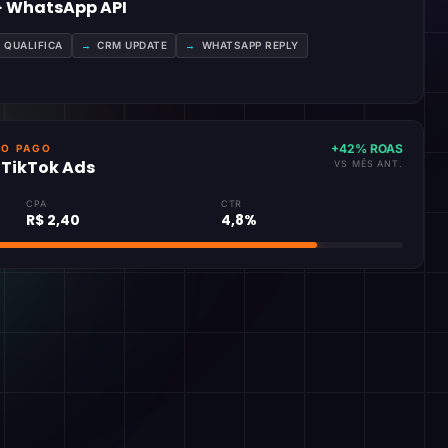
 · WhatsApp API
A QUALIFICA
→
CRM UPDATE
→
WHATSAPP REPLY
+42% ROAS
GO PAGO
· TikTok Ads
VS MÊS ANT.
CPA
CTR
R$ 2,40
4,8%