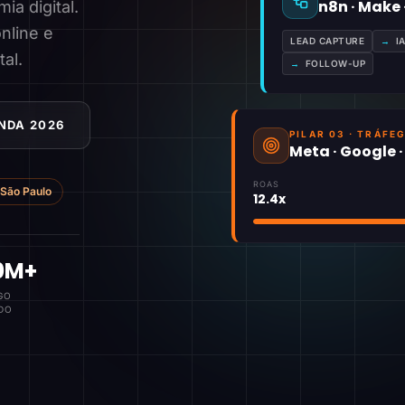
n8n · Make
a digital.
nline e
LEAD CAPTURE
→
I
tal.
→
FOLLOW-UP
NDA 2026
PILAR 03 · TRÁFE
Meta · Google 
ROAS
São Paulo
12.4x
0M+
GO
DO