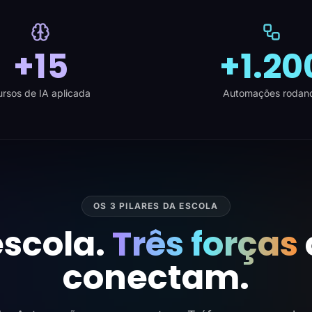
+15
+1.20
rsos de IA aplicada
Automações rodan
OS 3 PILARES DA ESCOLA
scola.
Três forças
conectam.