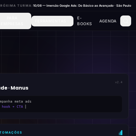
PRÓXIMA TURMA:
10/08 — Imersão Google Ads: Do Básico ao Avançado · São Paulo
PARA
E-
FERRAMENTAS
AGENDA
EMPRESAS
BOOKS
v2.4
ude · Manus
mpanha meta ads
 hook + CTA
▍
AUTOMAÇÕES