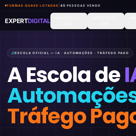
TURMAS QUASE LOTADAS
|
46
PESSOAS VENDO
IMERSÕES 3
IMERSÕES 2
IM
EXPERT
DIGITAL
DIAS
DIAS
ESCOLA OFICIAL — IA · AUTOMAÇÕES · TRÁFEGO PAGO
A Escola de
I
Automaçõe
Tráfego Pag