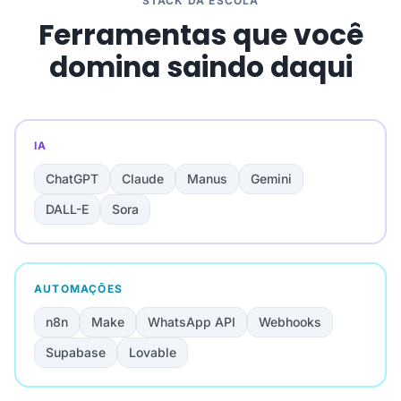
STACK DA ESCOLA
Ferramentas que você
domina saindo daqui
IA
ChatGPT
Claude
Manus
Gemini
DALL-E
Sora
AUTOMAÇÕES
n8n
Make
WhatsApp API
Webhooks
Supabase
Lovable