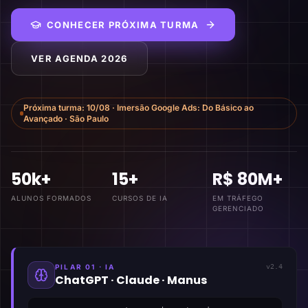
CONHECER PRÓXIMA TURMA
VER AGENDA 2026
Próxima turma:
10/08
·
Imersão Google Ads: Do Básico ao
Avançado
·
São Paulo
50k+
15+
R$ 80M+
ALUNOS FORMADOS
CURSOS DE IA
EM TRÁFEGO
GERENCIADO
PILAR 01 · IA
v2.4
ChatGPT · Claude · Manus