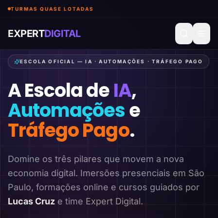
TURMAS QUASE LOTADAS
EXPERT
DIGITAL
ESCOLA OFICIAL — IA · AUTOMAÇÕES · TRÁFEGO PAGO
A Escola de
IA
,
Automações
e
Tráfego Pago
.
Domine os três pilares que movem a nova
economia digital. Imersões presenciais em São
Paulo, formações online e cursos guiados por
Lucas Cruz
e time Expert Digital.