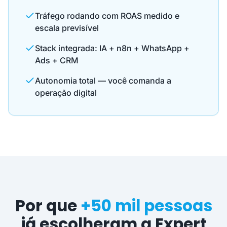
Tráfego rodando com ROAS medido e
escala previsível
Stack integrada: IA + n8n + WhatsApp +
Ads + CRM
Autonomia total — você comanda a
operação digital
Por que
+50 mil pessoas
já escolheram a Expert