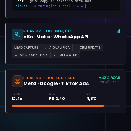
user
→ gere copy p/ campanha meta ads
claude
→ 3 variações + hook + CTA
▍
PILAR 02 · AUTOMAÇÕES
n8n · Make · WhatsApp API
LEAD CAPTURE
→
IA QUALIFICA
→
CRM UPDATE
→
WHATSAPP REPLY
→
FOLLOW-UP
+42% ROAS
PILAR 03 · TRÁFEGO PAGO
Meta · Google · TikTok Ads
VS MÊS ANT.
ROAS
CPA
CTR
12.4x
R$ 2,40
4,8%