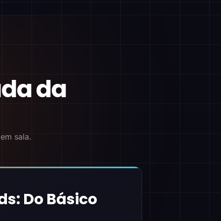
ada da
 em sala.
ds: Do Básico