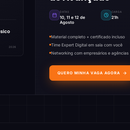
DATAS
CARGA
10, 11 e 12 de
21h
Agosto
sico
Material completo + certificado incluso
Time Expert Digital em sala com você
2026
Networking com empresários e agências
QUERO MINHA VAGA AGORA