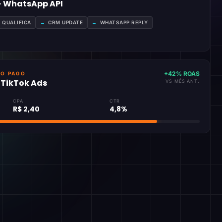
 · WhatsApp API
A QUALIFICA
→
CRM UPDATE
→
WHATSAPP REPLY
+42% ROAS
GO PAGO
· TikTok Ads
VS MÊS ANT.
CPA
CTR
R$ 2,40
4,8%