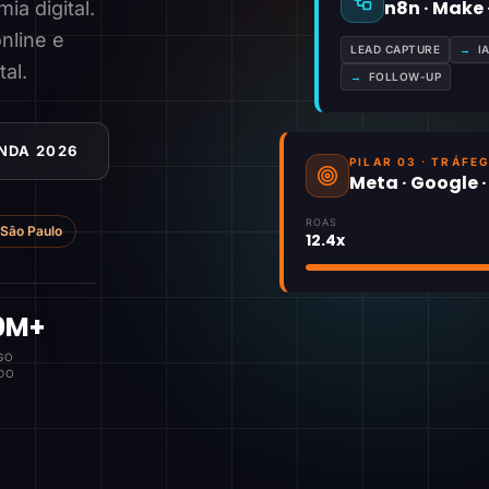
n8n · Make
a digital.
nline e
LEAD CAPTURE
→
I
tal.
→
FOLLOW-UP
NDA 2026
PILAR 03 · TRÁFE
Meta · Google 
ROAS
São Paulo
12.4x
0M+
GO
DO