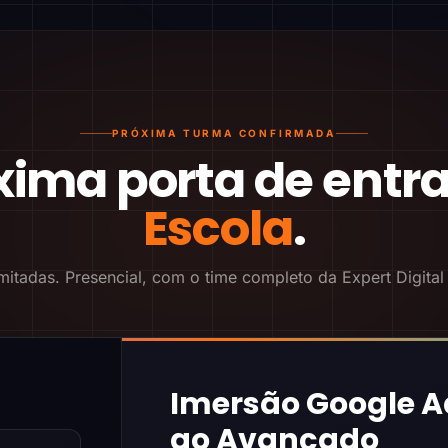
PRÓXIMA TURMA CONFIRMADA
xima porta de entr
Escola
.
mitadas. Presencial, com o time completo da Expert Digital
Imersão Google A
ao Avançado