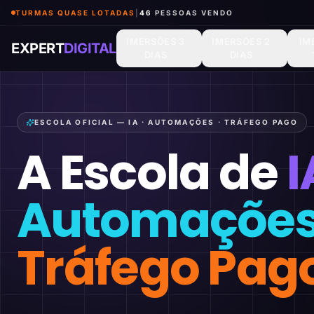
TURMAS QUASE LOTADAS
|
46
PESSOAS VENDO
IMERSÕES 3
IMERSÕES 2
IM
EXPERT
DIGITAL
DIAS
DIAS
ESCOLA OFICIAL — IA · AUTOMAÇÕES · TRÁFEGO PAGO
A Escola de
I
Automaçõe
Tráfego Pag