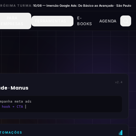
PRÓXIMA TURMA:
10/08 — Imersão Google Ads: Do Básico ao Avançado · São Paulo
PARA
E-
FERRAMENTAS
AGENDA
EMPRESAS
BOOKS
v2.4
ude · Manus
mpanha meta ads
 hook + CTA
▍
AUTOMAÇÕES