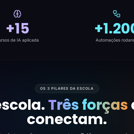
+15
+1.20
rsos de IA aplicada
Automações rodan
OS 3 PILARES DA ESCOLA
scola.
Três forças
conectam.