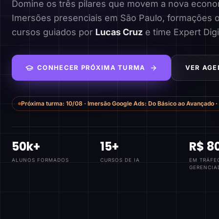
Domine os três pilares que movem a nova economi
Imersões presenciais em São Paulo, formações o
cursos guiados por
Lucas Cruz
e time Expert Digi
CONHECER PRÓXIMA TURMA
VER AGE
Próxima turma:
10/08
·
Imersão Google Ads: Do Básico ao Avançado
·
50k+
15+
R$ 8
ALUNOS FORMADOS
CURSOS DE IA
EM TRÁFE
GERENCIA