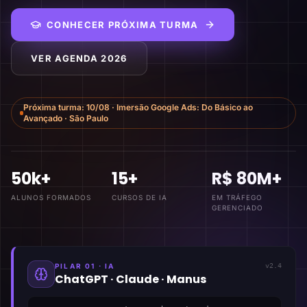
CONHECER PRÓXIMA TURMA
VER AGENDA 2026
Próxima turma:
10/08
·
Imersão Google Ads: Do Básico ao
Avançado
·
São Paulo
50k+
15+
R$ 80M+
ALUNOS FORMADOS
CURSOS DE IA
EM TRÁFEGO
GERENCIADO
PILAR 01 · IA
v2.4
ChatGPT · Claude · Manus