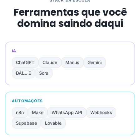
STACK DA ESCOLA
Ferramentas que você
domina saindo daqui
IA
ChatGPT
Claude
Manus
Gemini
DALL-E
Sora
AUTOMAÇÕES
n8n
Make
WhatsApp API
Webhooks
Supabase
Lovable