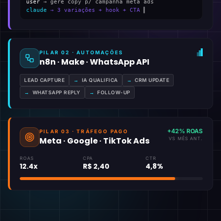
user
→ gere copy p/ campanha meta ads
claude
→ 3 variações + hook + CTA
▍
PILAR 02 · AUTOMAÇÕES
n8n · Make · WhatsApp API
LEAD CAPTURE
→
IA QUALIFICA
→
CRM UPDATE
→
WHATSAPP REPLY
→
FOLLOW-UP
+42% ROAS
PILAR 03 · TRÁFEGO PAGO
Meta · Google · TikTok Ads
VS MÊS ANT.
ROAS
CPA
CTR
12.4x
R$ 2,40
4,8%