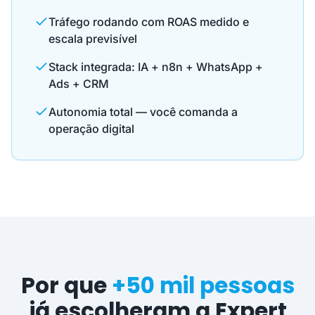
Tráfego rodando com ROAS medido e
escala previsível
Stack integrada: IA + n8n + WhatsApp +
Ads + CRM
Autonomia total — você comanda a
operação digital
Por que
+50 mil pessoas
já escolheram a Expert