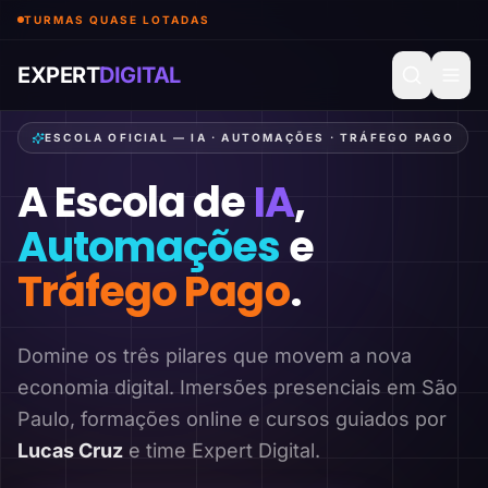
TURMAS QUASE LOTADAS
EXPERT
DIGITAL
ESCOLA OFICIAL — IA · AUTOMAÇÕES · TRÁFEGO PAGO
A Escola de
IA
,
Automações
e
Tráfego Pago
.
Domine os três pilares que movem a nova
economia digital. Imersões presenciais em São
Paulo, formações online e cursos guiados por
Lucas Cruz
e time Expert Digital.