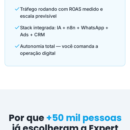
Tráfego rodando com ROAS medido e
escala previsível
Stack integrada: IA + n8n + WhatsApp +
Ads + CRM
Autonomia total — você comanda a
operação digital
Por que
+50 mil pessoas
já escolheram a Expert