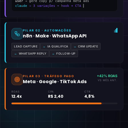
user
→ gere copy p/ campanha meta ads
claude
→ 3 variações + hook + CTA
▍
PILAR 02 · AUTOMAÇÕES
n8n · Make · WhatsApp API
LEAD CAPTURE
→
IA QUALIFICA
→
CRM UPDATE
→
WHATSAPP REPLY
→
FOLLOW-UP
+42% ROAS
PILAR 03 · TRÁFEGO PAGO
Meta · Google · TikTok Ads
VS MÊS ANT.
ROAS
CPA
CTR
12.4x
R$ 2,40
4,8%