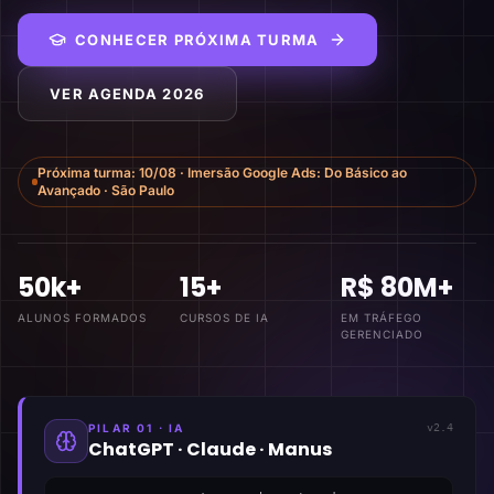
CONHECER PRÓXIMA TURMA
VER AGENDA 2026
Próxima turma:
10/08
·
Imersão Google Ads: Do Básico ao
Avançado
·
São Paulo
50k+
15+
R$ 80M+
ALUNOS FORMADOS
CURSOS DE IA
EM TRÁFEGO
GERENCIADO
PILAR 01 · IA
v2.4
ChatGPT · Claude · Manus