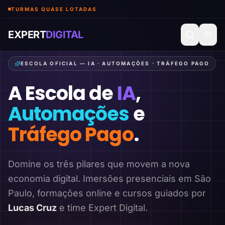
TURMAS QUASE LOTADAS
EXPERT
DIGITAL
ESCOLA OFICIAL — IA · AUTOMAÇÕES · TRÁFEGO PAGO
A Escola de
IA
,
Automações
e
Tráfego Pago
.
Domine os três pilares que movem a nova
economia digital. Imersões presenciais em São
Paulo, formações online e cursos guiados por
Lucas Cruz
e time Expert Digital.