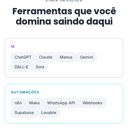
STACK DA ESCOLA
Ferramentas que você
domina saindo daqui
IA
ChatGPT
Claude
Manus
Gemini
DALL-E
Sora
AUTOMAÇÕES
n8n
Make
WhatsApp API
Webhooks
Supabase
Lovable