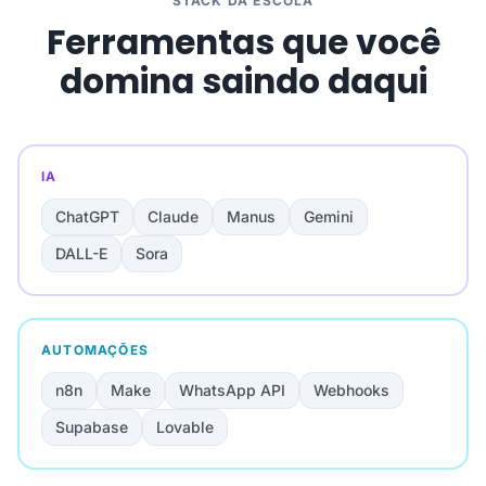
STACK DA ESCOLA
Ferramentas que você
domina saindo daqui
IA
ChatGPT
Claude
Manus
Gemini
DALL-E
Sora
AUTOMAÇÕES
n8n
Make
WhatsApp API
Webhooks
Supabase
Lovable