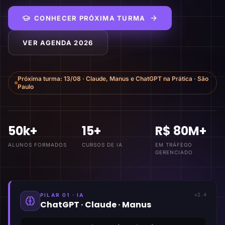
CONHECER PRÓXIMA TURMA
VER AGENDA 2026
Próxima turma:
13/08
·
Claude, Manus e ChatGPT na Prática
·
São
Paulo
50k+
15+
R$ 80M+
ALUNOS FORMADOS
CURSOS DE IA
EM TRÁFEGO
GERENCIADO
PILAR 01 · IA
v2.4
ChatGPT · Claude · Manus