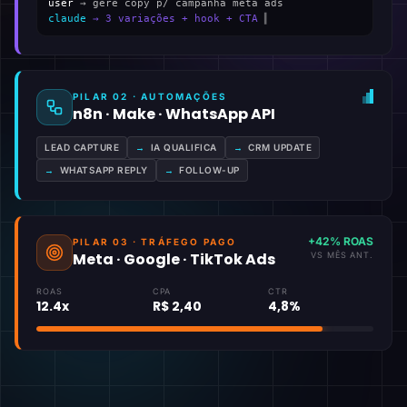
user
→ gere copy p/ campanha meta ads
claude
→ 3 variações + hook + CTA
▍
PILAR 02 · AUTOMAÇÕES
n8n · Make · WhatsApp API
LEAD CAPTURE
→
IA QUALIFICA
→
CRM UPDATE
→
WHATSAPP REPLY
→
FOLLOW-UP
+42% ROAS
PILAR 03 · TRÁFEGO PAGO
Meta · Google · TikTok Ads
VS MÊS ANT.
ROAS
CPA
CTR
12.4x
R$ 2,40
4,8%