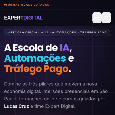
TURMAS QUASE LOTADAS
EXPERT
DIGITAL
ESCOLA OFICIAL — IA · AUTOMAÇÕES · TRÁFEGO PAGO
A Escola de
IA
,
Automações
e
Tráfego Pago
.
Domine os três pilares que movem a nova
economia digital. Imersões presenciais em São
Paulo, formações online e cursos guiados por
Lucas Cruz
e time Expert Digital.