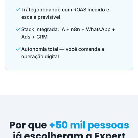
Tráfego rodando com ROAS medido e
escala previsível
Stack integrada: IA + n8n + WhatsApp +
Ads + CRM
Autonomia total — você comanda a
operação digital
Por que
+50 mil pessoas
já escolheram a Expert