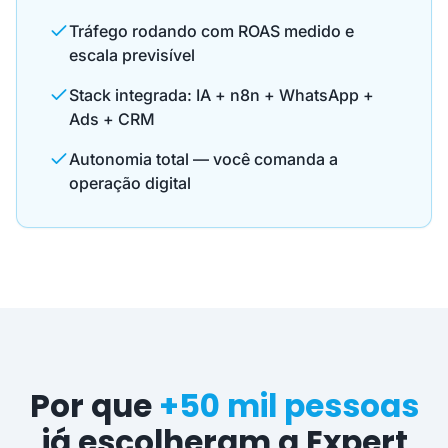
Tráfego rodando com ROAS medido e
escala previsível
Stack integrada: IA + n8n + WhatsApp +
Ads + CRM
Autonomia total — você comanda a
operação digital
Por que
+50 mil pessoas
já escolheram a Expert