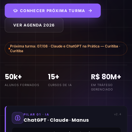
CONHECER PRÓXIMA TURMA
VER AGENDA 2026
Próxima turma:
07/08
·
Claude e ChatGPT na Prática — Curitiba
·
Curitiba
50k+
15+
R$ 80M+
ALUNOS FORMADOS
CURSOS DE IA
EM TRÁFEGO
GERENCIADO
PILAR 01 · IA
v2.4
ChatGPT · Claude · Manus