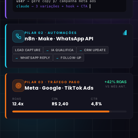
user
→ gere copy p/ campanha meta ads
claude
→ 3 variações + hook + CTA
▍
PILAR 02 · AUTOMAÇÕES
n8n · Make · WhatsApp API
LEAD CAPTURE
→
IA QUALIFICA
→
CRM UPDATE
→
WHATSAPP REPLY
→
FOLLOW-UP
+42% ROAS
PILAR 03 · TRÁFEGO PAGO
Meta · Google · TikTok Ads
VS MÊS ANT.
ROAS
CPA
CTR
12.4x
R$ 2,40
4,8%