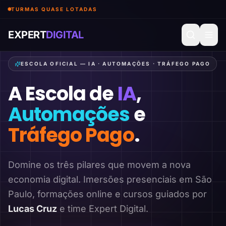
TURMAS QUASE LOTADAS
EXPERT
DIGITAL
ESCOLA OFICIAL — IA · AUTOMAÇÕES · TRÁFEGO PAGO
A Escola de
IA
,
Automações
e
Tráfego Pago
.
Domine os três pilares que movem a nova
economia digital. Imersões presenciais em São
Paulo, formações online e cursos guiados por
Lucas Cruz
e time Expert Digital.