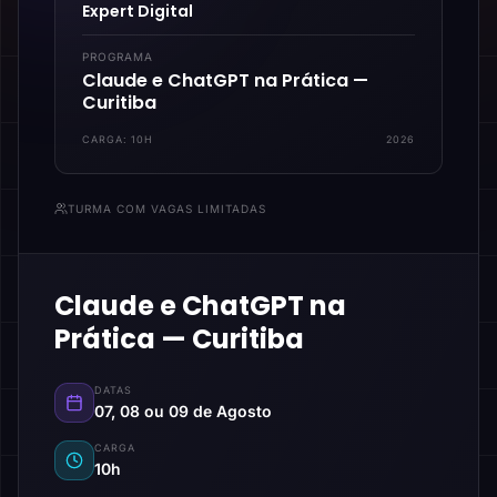
Expert Digital
PROGRAMA
Claude e ChatGPT na Prática —
Curitiba
CARGA:
10H
2026
TURMA COM VAGAS LIMITADAS
Claude e ChatGPT na
Prática — Curitiba
DATAS
07, 08 ou 09 de Agosto
CARGA
10h