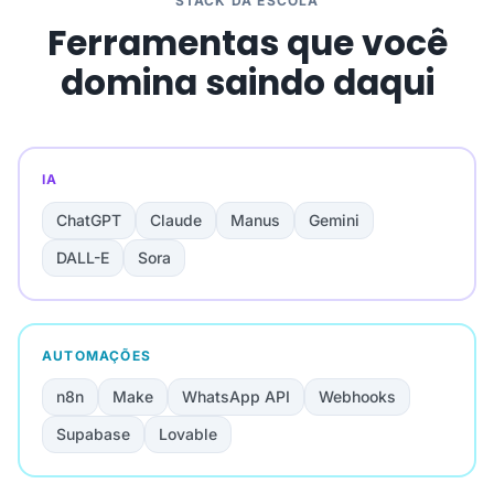
STACK DA ESCOLA
Ferramentas que você
domina saindo daqui
IA
ChatGPT
Claude
Manus
Gemini
DALL-E
Sora
AUTOMAÇÕES
n8n
Make
WhatsApp API
Webhooks
Supabase
Lovable