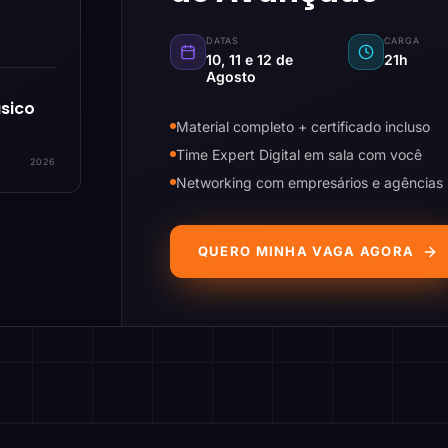
DATAS
CARGA
10, 11 e 12 de
21h
Agosto
sico
Material completo + certificado incluso
Time Expert Digital em sala com você
2026
Networking com empresários e agências
QUERO MINHA VAGA AGORA