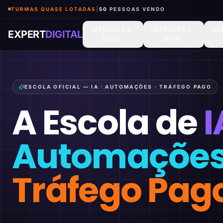
TURMAS QUASE LOTADAS
|
50
PESSOAS VENDO
IMERSÕES 3
IMERSÕES 2
IM
EXPERT
DIGITAL
DIAS
DIAS
ESCOLA OFICIAL — IA · AUTOMAÇÕES · TRÁFEGO PAGO
A Escola de
I
Automaçõe
Tráfego Pag