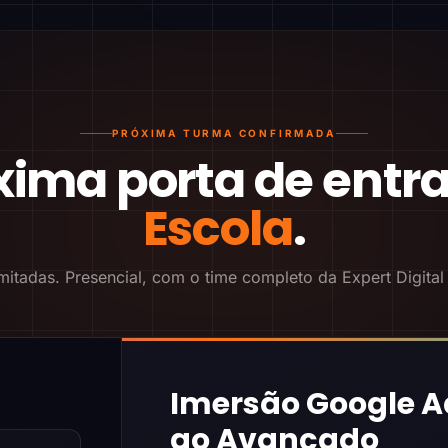
PRÓXIMA TURMA CONFIRMADA
xima porta de entr
Escola
.
mitadas. Presencial, com o time completo da Expert Digital
Imersão Google A
ao Avançado