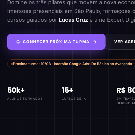
Domine os três pilares que movem a nova economi
Imersões presenciais em São Paulo, formações o
cursos guiados por
Lucas Cruz
e time Expert Digi
CONHECER PRÓXIMA TURMA
VER AGE
Próxima turma:
10/08
·
Imersão Google Ads: Do Básico ao Avançado
·
50k+
15+
R$ 8
ALUNOS FORMADOS
CURSOS DE IA
EM TRÁFE
GERENCIA