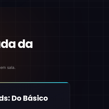
ada da
 em sala.
ds: Do Básico