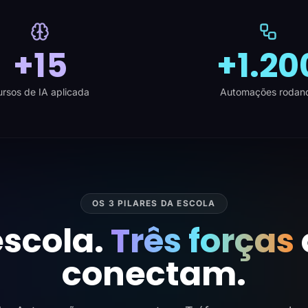
+15
+1.20
rsos de IA aplicada
Automações rodan
OS 3 PILARES DA ESCOLA
scola.
Três forças
conectam.