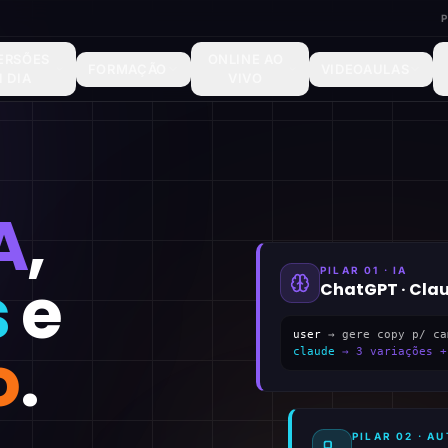
ERSÕES
ONLINE AO
FORMAÇÃO
VIDEOAULAS
1 DIA
VIVO
A
,
PILAR 01 · IA
s
e
ChatGPT · Cla
user
→ gere copy p/ ca
o
.
claude
→ 3 variações +
PILAR 02 · 