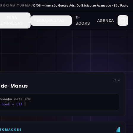
PRÓXIMA TURMA:
10/08 — Imersão Google Ads: Do Básico ao Avançado · São Paulo
PARA
E-
FERRAMENTAS
AGENDA
EMPRESAS
BOOKS
v2.4
ude · Manus
mpanha meta ads
 hook + CTA
▍
AUTOMAÇÕES