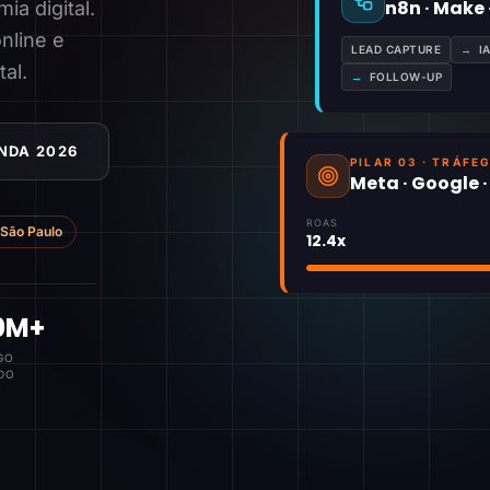
n8n · Make
a digital.
nline e
LEAD CAPTURE
→
I
tal.
→
FOLLOW-UP
NDA 2026
PILAR 03 · TRÁFE
Meta · Google 
ROAS
São Paulo
12.4x
0M+
GO
DO