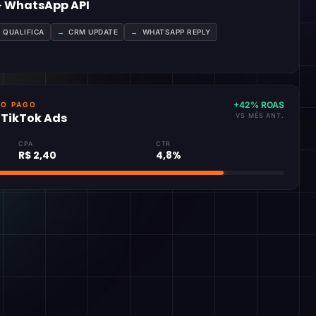
 · WhatsApp API
A QUALIFICA
→
CRM UPDATE
→
WHATSAPP REPLY
+42% ROAS
GO PAGO
· TikTok Ads
VS MÊS ANT.
CPA
CTR
R$ 2,40
4,8%