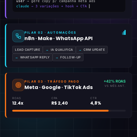
user
→ gere copy p/ campanha meta ads
claude
→ 3 variações + hook + CTA
▍
PILAR 02 · AUTOMAÇÕES
n8n · Make · WhatsApp API
LEAD CAPTURE
→
IA QUALIFICA
→
CRM UPDATE
→
WHATSAPP REPLY
→
FOLLOW-UP
+42% ROAS
PILAR 03 · TRÁFEGO PAGO
Meta · Google · TikTok Ads
VS MÊS ANT.
ROAS
CPA
CTR
12.4x
R$ 2,40
4,8%