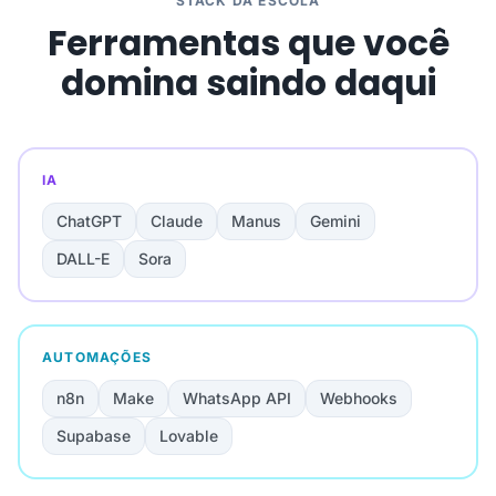
STACK DA ESCOLA
Ferramentas que você
domina saindo daqui
IA
ChatGPT
Claude
Manus
Gemini
DALL-E
Sora
AUTOMAÇÕES
n8n
Make
WhatsApp API
Webhooks
Supabase
Lovable