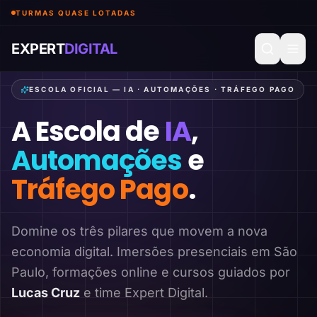
TURMAS QUASE LOTADAS
EXPERT
DIGITAL
ESCOLA OFICIAL — IA · AUTOMAÇÕES · TRÁFEGO PAGO
A Escola de
IA
,
Automações
e
Tráfego Pago
.
Domine os três pilares que movem a nova
economia digital. Imersões presenciais em São
Paulo, formações online e cursos guiados por
Lucas Cruz
e time Expert Digital.