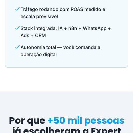
Tráfego rodando com ROAS medido e
escala previsível
Stack integrada: IA + n8n + WhatsApp +
Ads + CRM
Autonomia total — você comanda a
operação digital
Por que
+50 mil pessoas
já escolheram a Expert