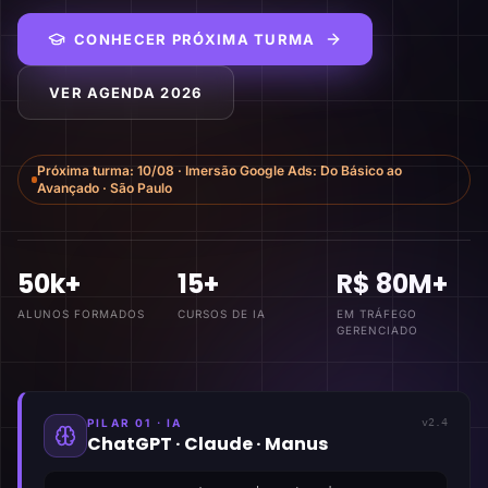
CONHECER PRÓXIMA TURMA
VER AGENDA 2026
Próxima turma:
10/08
·
Imersão Google Ads: Do Básico ao
Avançado
·
São Paulo
50k+
15+
R$ 80M+
ALUNOS FORMADOS
CURSOS DE IA
EM TRÁFEGO
GERENCIADO
PILAR 01 · IA
v2.4
ChatGPT · Claude · Manus