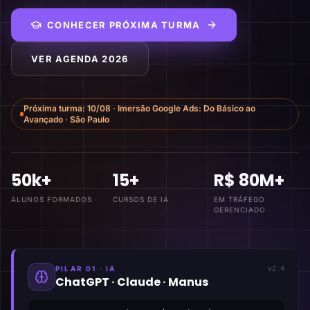
CONHECER PRÓXIMA TURMA
VER AGENDA 2026
Próxima turma:
10/08
·
Imersão Google Ads: Do Básico ao
Avançado
·
São Paulo
50k+
15+
R$ 80M+
ALUNOS FORMADOS
CURSOS DE IA
EM TRÁFEGO
GERENCIADO
PILAR 01 · IA
v2.4
ChatGPT · Claude · Manus