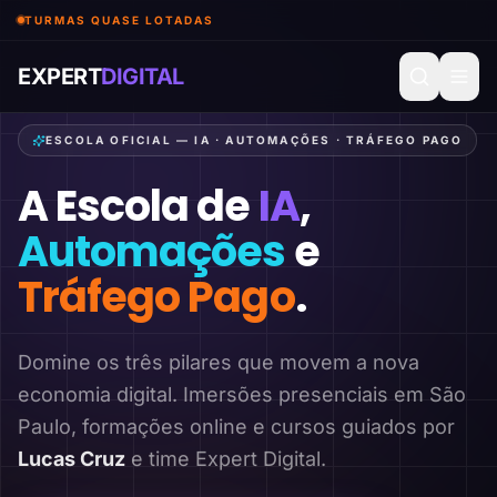
TURMAS QUASE LOTADAS
EXPERT
DIGITAL
ESCOLA OFICIAL — IA · AUTOMAÇÕES · TRÁFEGO PAGO
A Escola de
IA
,
Automações
e
Tráfego Pago
.
Domine os três pilares que movem a nova
economia digital. Imersões presenciais em São
Paulo, formações online e cursos guiados por
Lucas Cruz
e time Expert Digital.