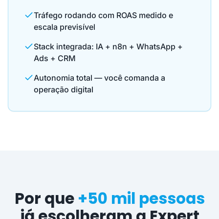
Tráfego rodando com ROAS medido e
escala previsível
Stack integrada: IA + n8n + WhatsApp +
Ads + CRM
Autonomia total — você comanda a
operação digital
Por que
+50 mil pessoas
já escolheram a Expert