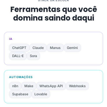
STACK DA ESCOLA
Ferramentas que você
domina saindo daqui
IA
ChatGPT
Claude
Manus
Gemini
DALL-E
Sora
AUTOMAÇÕES
n8n
Make
WhatsApp API
Webhooks
Supabase
Lovable