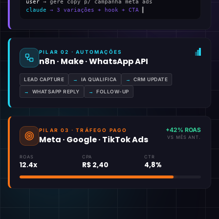
user
→ gere copy p/ campanha meta ads
claude
→ 3 variações + hook + CTA
▍
PILAR 02 · AUTOMAÇÕES
n8n · Make · WhatsApp API
LEAD CAPTURE
→
IA QUALIFICA
→
CRM UPDATE
→
WHATSAPP REPLY
→
FOLLOW-UP
+42% ROAS
PILAR 03 · TRÁFEGO PAGO
Meta · Google · TikTok Ads
VS MÊS ANT.
ROAS
CPA
CTR
12.4x
R$ 2,40
4,8%