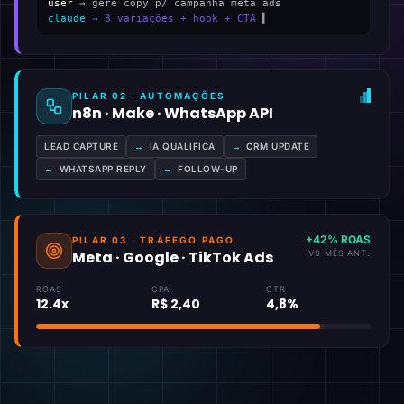
user
→ gere copy p/ campanha meta ads
claude
→ 3 variações + hook + CTA
▍
PILAR 02 · AUTOMAÇÕES
n8n · Make · WhatsApp API
LEAD CAPTURE
→
IA QUALIFICA
→
CRM UPDATE
→
WHATSAPP REPLY
→
FOLLOW-UP
+42% ROAS
PILAR 03 · TRÁFEGO PAGO
Meta · Google · TikTok Ads
VS MÊS ANT.
ROAS
CPA
CTR
12.4x
R$ 2,40
4,8%