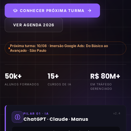
CONHECER PRÓXIMA TURMA
VER AGENDA 2026
Próxima turma:
10/08
·
Imersão Google Ads: Do Básico ao
Avançado
·
São Paulo
50k+
15+
R$ 80M+
ALUNOS FORMADOS
CURSOS DE IA
EM TRÁFEGO
GERENCIADO
PILAR 01 · IA
v2.4
ChatGPT · Claude · Manus