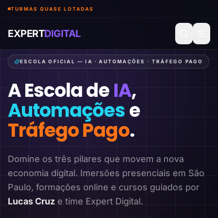
TURMAS QUASE LOTADAS
EXPERT
DIGITAL
ESCOLA OFICIAL — IA · AUTOMAÇÕES · TRÁFEGO PAGO
A Escola de
IA
,
Automações
e
Tráfego Pago
.
Domine os três pilares que movem a nova
economia digital. Imersões presenciais em São
Paulo, formações online e cursos guiados por
Lucas Cruz
e time Expert Digital.