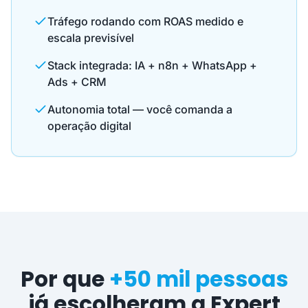
Tráfego rodando com ROAS medido e
escala previsível
Stack integrada: IA + n8n + WhatsApp +
Ads + CRM
Autonomia total — você comanda a
operação digital
Por que
+50 mil pessoas
já escolheram a Expert