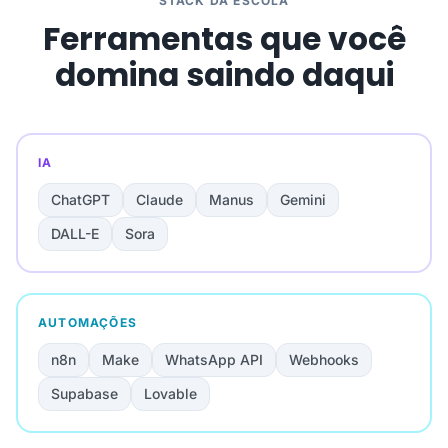
STACK DA ESCOLA
Ferramentas que você
domina saindo daqui
IA
ChatGPT
Claude
Manus
Gemini
DALL-E
Sora
AUTOMAÇÕES
n8n
Make
WhatsApp API
Webhooks
Supabase
Lovable