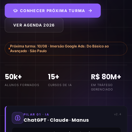
CONHECER PRÓXIMA TURMA
VER AGENDA 2026
Próxima turma:
10/08
·
Imersão Google Ads: Do Básico ao
Avançado
·
São Paulo
50k+
15+
R$ 80M+
ALUNOS FORMADOS
CURSOS DE IA
EM TRÁFEGO
GERENCIADO
PILAR 01 · IA
v2.4
ChatGPT · Claude · Manus