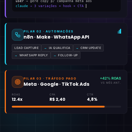
user
→ gere copy p/ campanha meta ads
claude
→ 3 variações + hook + CTA
▍
PILAR 02 · AUTOMAÇÕES
n8n · Make · WhatsApp API
LEAD CAPTURE
→
IA QUALIFICA
→
CRM UPDATE
→
WHATSAPP REPLY
→
FOLLOW-UP
+42% ROAS
PILAR 03 · TRÁFEGO PAGO
Meta · Google · TikTok Ads
VS MÊS ANT.
ROAS
CPA
CTR
12.4x
R$ 2,40
4,8%