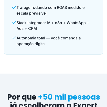
Tráfego rodando com ROAS medido e
escala previsível
Stack integrada: IA + n8n + WhatsApp +
Ads + CRM
Autonomia total — você comanda a
operação digital
Por que
+50 mil pessoas
já escolheram a Expert