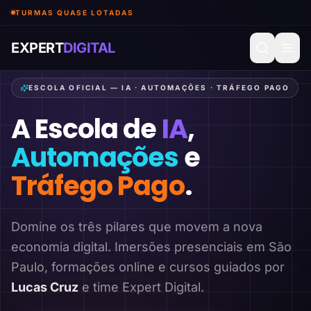
TURMAS QUASE LOTADAS
EXPERT
DIGITAL
ESCOLA OFICIAL — IA · AUTOMAÇÕES · TRÁFEGO PAGO
A Escola de
IA
,
Automações
e
Tráfego Pago
.
Domine os três pilares que movem a nova
economia digital. Imersões presenciais em São
Paulo, formações online e cursos guiados por
Lucas Cruz
e time Expert Digital.