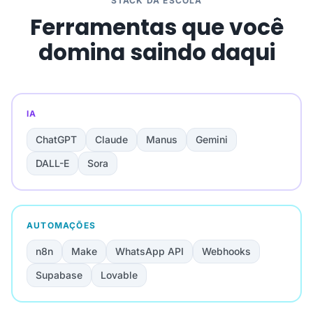
STACK DA ESCOLA
Ferramentas que você
domina saindo daqui
IA
ChatGPT
Claude
Manus
Gemini
DALL-E
Sora
AUTOMAÇÕES
n8n
Make
WhatsApp API
Webhooks
Supabase
Lovable