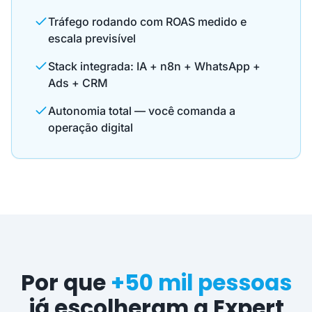
Tráfego rodando com ROAS medido e
escala previsível
Stack integrada: IA + n8n + WhatsApp +
Ads + CRM
Autonomia total — você comanda a
operação digital
Por que
+50 mil pessoas
já escolheram a Expert