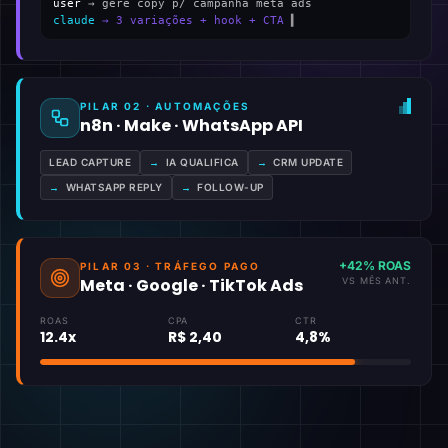
user
→ gere copy p/ campanha meta ads
claude
→ 3 variações + hook + CTA
▍
PILAR 02 · AUTOMAÇÕES
n8n · Make · WhatsApp API
LEAD CAPTURE
→
IA QUALIFICA
→
CRM UPDATE
→
WHATSAPP REPLY
→
FOLLOW-UP
+42% ROAS
PILAR 03 · TRÁFEGO PAGO
Meta · Google · TikTok Ads
VS MÊS ANT.
ROAS
CPA
CTR
12.4x
R$ 2,40
4,8%