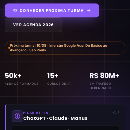
CONHECER PRÓXIMA TURMA
VER AGENDA 2026
Próxima turma:
10/08
·
Imersão Google Ads: Do Básico ao
Avançado
·
São Paulo
50k+
15+
R$ 80M+
ALUNOS FORMADOS
CURSOS DE IA
EM TRÁFEGO
GERENCIADO
PILAR 01 · IA
v2.4
ChatGPT · Claude · Manus