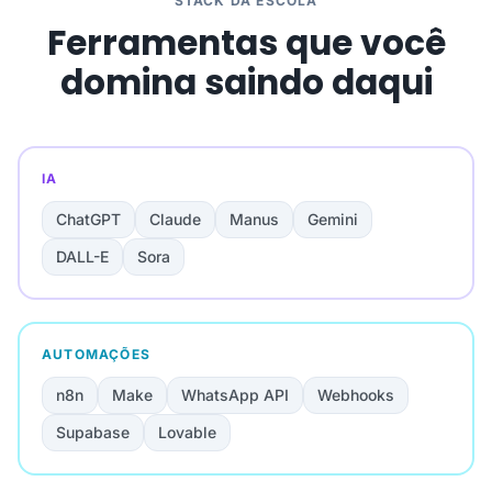
STACK DA ESCOLA
Ferramentas que você
domina saindo daqui
IA
ChatGPT
Claude
Manus
Gemini
DALL-E
Sora
AUTOMAÇÕES
n8n
Make
WhatsApp API
Webhooks
Supabase
Lovable