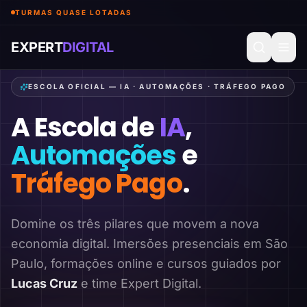
TURMAS QUASE LOTADAS
EXPERT
DIGITAL
ESCOLA OFICIAL — IA · AUTOMAÇÕES · TRÁFEGO PAGO
A Escola de
IA
,
Automações
e
Tráfego Pago
.
Domine os três pilares que movem a nova
economia digital. Imersões presenciais em São
Paulo, formações online e cursos guiados por
Lucas Cruz
e time Expert Digital.