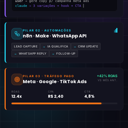
user
→ gere copy p/ campanha meta ads
claude
→ 3 variações + hook + CTA
▍
PILAR 02 · AUTOMAÇÕES
n8n · Make · WhatsApp API
LEAD CAPTURE
→
IA QUALIFICA
→
CRM UPDATE
→
WHATSAPP REPLY
→
FOLLOW-UP
+42% ROAS
PILAR 03 · TRÁFEGO PAGO
Meta · Google · TikTok Ads
VS MÊS ANT.
ROAS
CPA
CTR
12.4x
R$ 2,40
4,8%