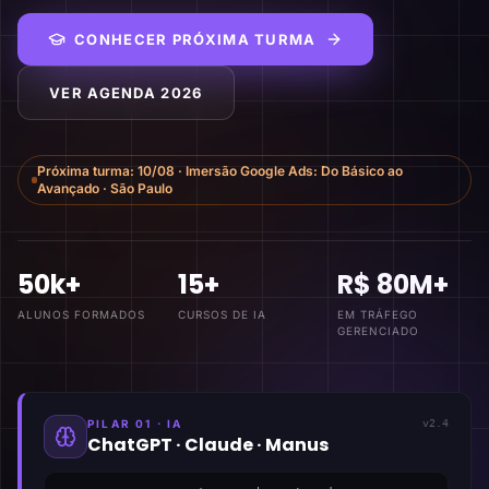
CONHECER PRÓXIMA TURMA
VER AGENDA 2026
Próxima turma:
10/08
·
Imersão Google Ads: Do Básico ao
Avançado
·
São Paulo
50k+
15+
R$ 80M+
ALUNOS FORMADOS
CURSOS DE IA
EM TRÁFEGO
GERENCIADO
PILAR 01 · IA
v2.4
ChatGPT · Claude · Manus