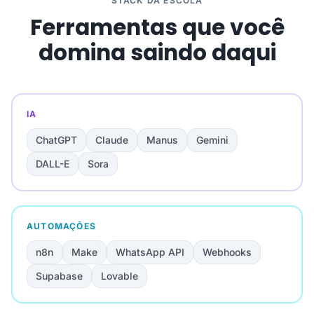
STACK DA ESCOLA
Ferramentas que você
domina saindo daqui
IA
ChatGPT
Claude
Manus
Gemini
DALL-E
Sora
AUTOMAÇÕES
n8n
Make
WhatsApp API
Webhooks
Supabase
Lovable