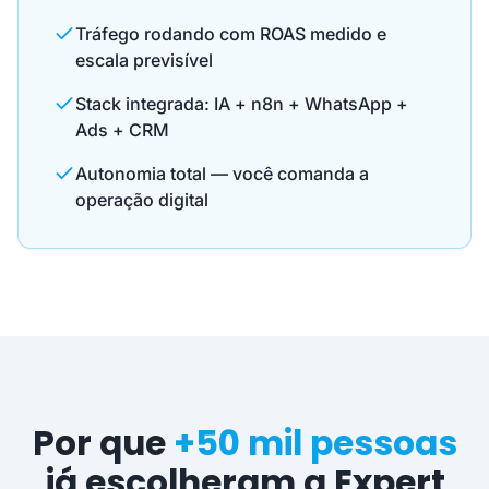
Tráfego rodando com ROAS medido e
escala previsível
Stack integrada: IA + n8n + WhatsApp +
Ads + CRM
Autonomia total — você comanda a
operação digital
Por que
+50 mil pessoas
já escolheram a Expert