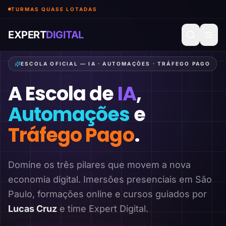
TURMAS QUASE LOTADAS
EXPERT
DIGITAL
ESCOLA OFICIAL — IA · AUTOMAÇÕES · TRÁFEGO PAGO
A Escola de
IA
,
Automações
e
Tráfego Pago
.
Domine os três pilares que movem a nova
economia digital. Imersões presenciais em São
Paulo, formações online e cursos guiados por
Lucas Cruz
e time Expert Digital.