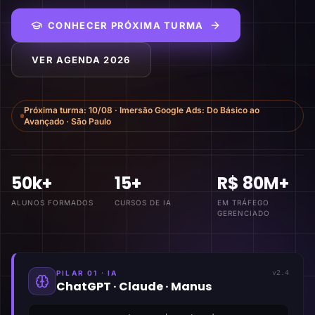
CONHECER PRÓXIMA TURMA
VER AGENDA 2026
Próxima turma:
10/08
·
Imersão Google Ads: Do Básico ao
Avançado
·
São Paulo
50k+
15+
R$ 80M+
ALUNOS FORMADOS
CURSOS DE IA
EM TRÁFEGO
GERENCIADO
PILAR 01 · IA
v2.4
ChatGPT · Claude · Manus