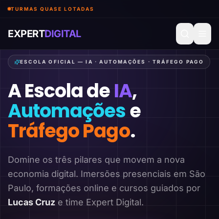
TURMAS QUASE LOTADAS
EXPERT
DIGITAL
ESCOLA OFICIAL — IA · AUTOMAÇÕES · TRÁFEGO PAGO
A Escola de
IA
,
Automações
e
Tráfego Pago
.
Domine os três pilares que movem a nova
economia digital. Imersões presenciais em São
Paulo, formações online e cursos guiados por
Lucas Cruz
e time Expert Digital.