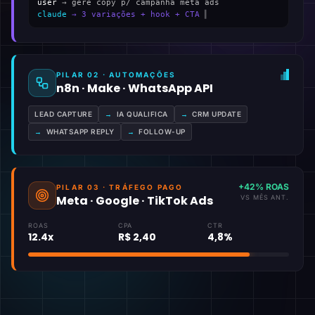
user
→ gere copy p/ campanha meta ads
claude
→ 3 variações + hook + CTA
▍
PILAR 02 · AUTOMAÇÕES
n8n · Make · WhatsApp API
LEAD CAPTURE
→
IA QUALIFICA
→
CRM UPDATE
→
WHATSAPP REPLY
→
FOLLOW-UP
+42% ROAS
PILAR 03 · TRÁFEGO PAGO
Meta · Google · TikTok Ads
VS MÊS ANT.
ROAS
CPA
CTR
12.4x
R$ 2,40
4,8%