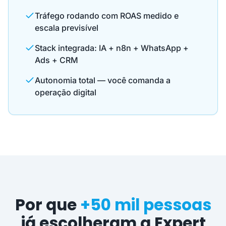
Tráfego rodando com ROAS medido e
escala previsível
Stack integrada: IA + n8n + WhatsApp +
Ads + CRM
Autonomia total — você comanda a
operação digital
Por que
+50 mil pessoas
já escolheram a Expert