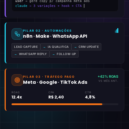
user
→ gere copy p/ campanha meta ads
claude
→ 3 variações + hook + CTA
▍
PILAR 02 · AUTOMAÇÕES
n8n · Make · WhatsApp API
LEAD CAPTURE
→
IA QUALIFICA
→
CRM UPDATE
→
WHATSAPP REPLY
→
FOLLOW-UP
+42% ROAS
PILAR 03 · TRÁFEGO PAGO
Meta · Google · TikTok Ads
VS MÊS ANT.
ROAS
CPA
CTR
12.4x
R$ 2,40
4,8%