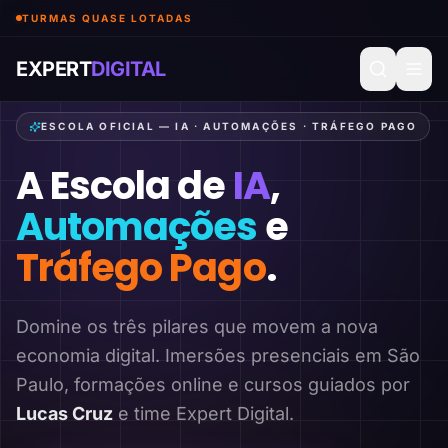
TURMAS QUASE LOTADAS
EXPERT
DIGITAL
ESCOLA OFICIAL — IA · AUTOMAÇÕES · TRÁFEGO PAGO
A Escola de
IA
,
Automações
e
Tráfego Pago
.
Domine os três pilares que movem a nova
economia digital. Imersões presenciais em São
Paulo, formações online e cursos guiados por
Lucas Cruz
e time Expert Digital.