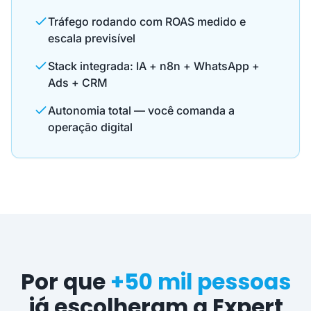
Tráfego rodando com ROAS medido e
escala previsível
Stack integrada: IA + n8n + WhatsApp +
Ads + CRM
Autonomia total — você comanda a
operação digital
Por que
+50 mil pessoas
já escolheram a Expert