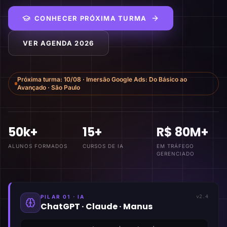
CONHECER PRÓXIMA TURMA
VER AGENDA 2026
Próxima turma:
10/08
·
Imersão Google Ads: Do Básico ao
Avançado
·
São Paulo
50k+
15+
R$ 80M+
ALUNOS FORMADOS
CURSOS DE IA
EM TRÁFEGO
GERENCIADO
PILAR 01 · IA
v2.4
ChatGPT · Claude · Manus