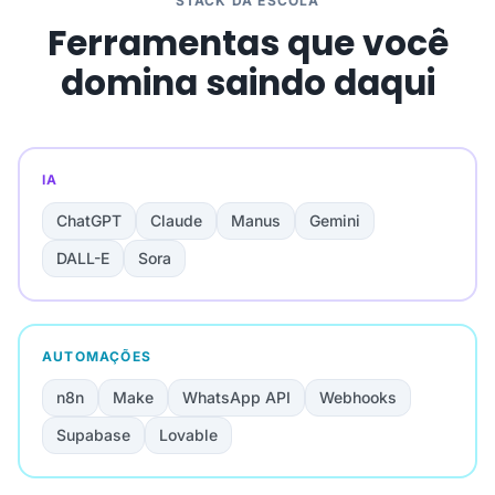
STACK DA ESCOLA
Ferramentas que você
domina saindo daqui
IA
ChatGPT
Claude
Manus
Gemini
DALL-E
Sora
AUTOMAÇÕES
n8n
Make
WhatsApp API
Webhooks
Supabase
Lovable