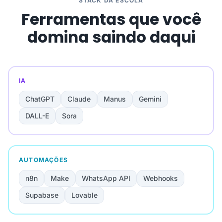
STACK DA ESCOLA
Ferramentas que você
domina saindo daqui
IA
ChatGPT
Claude
Manus
Gemini
DALL-E
Sora
AUTOMAÇÕES
n8n
Make
WhatsApp API
Webhooks
Supabase
Lovable