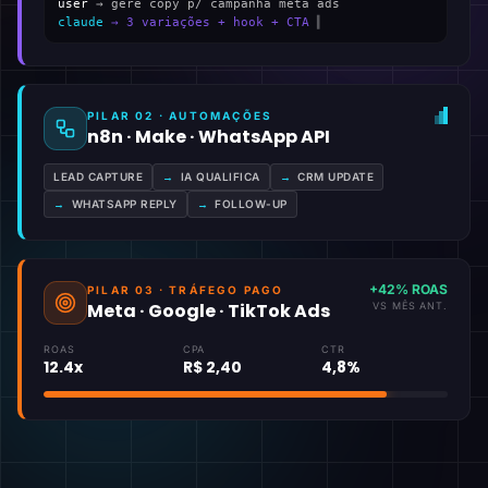
user
→ gere copy p/ campanha meta ads
claude
→ 3 variações + hook + CTA
▍
PILAR 02 · AUTOMAÇÕES
n8n · Make · WhatsApp API
LEAD CAPTURE
→
IA QUALIFICA
→
CRM UPDATE
→
WHATSAPP REPLY
→
FOLLOW-UP
+42% ROAS
PILAR 03 · TRÁFEGO PAGO
Meta · Google · TikTok Ads
VS MÊS ANT.
ROAS
CPA
CTR
12.4x
R$ 2,40
4,8%