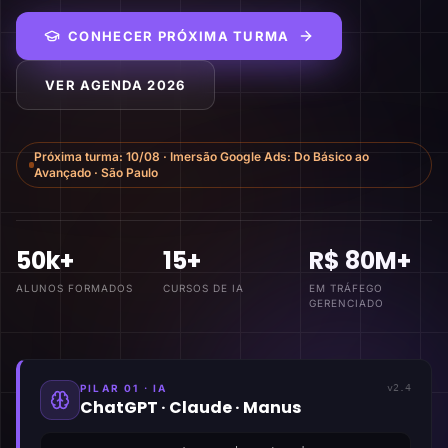
CONHECER PRÓXIMA TURMA
VER AGENDA 2026
Próxima turma:
10/08
·
Imersão Google Ads: Do Básico ao
Avançado
·
São Paulo
50k+
15+
R$ 80M+
ALUNOS FORMADOS
CURSOS DE IA
EM TRÁFEGO
GERENCIADO
PILAR 01 · IA
v2.4
ChatGPT · Claude · Manus