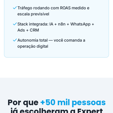
Tráfego rodando com ROAS medido e
escala previsível
Stack integrada: IA + n8n + WhatsApp +
Ads + CRM
Autonomia total — você comanda a
operação digital
Por que
+50 mil pessoas
já escolheram a Expert