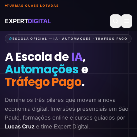
TURMAS QUASE LOTADAS
EXPERT
DIGITAL
ESCOLA OFICIAL — IA · AUTOMAÇÕES · TRÁFEGO PAGO
A Escola de
IA
,
Automações
e
Tráfego Pago
.
Domine os três pilares que movem a nova
economia digital. Imersões presenciais em São
Paulo, formações online e cursos guiados por
Lucas Cruz
e time Expert Digital.