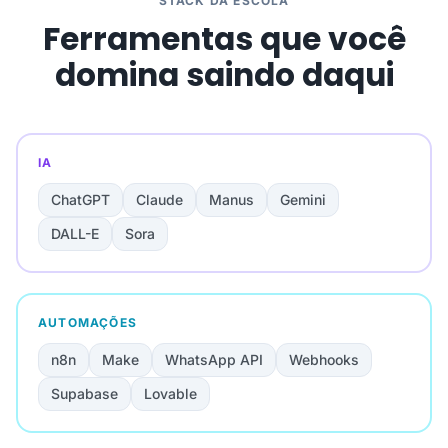
STACK DA ESCOLA
Ferramentas que você
domina saindo daqui
IA
ChatGPT
Claude
Manus
Gemini
DALL-E
Sora
AUTOMAÇÕES
n8n
Make
WhatsApp API
Webhooks
Supabase
Lovable