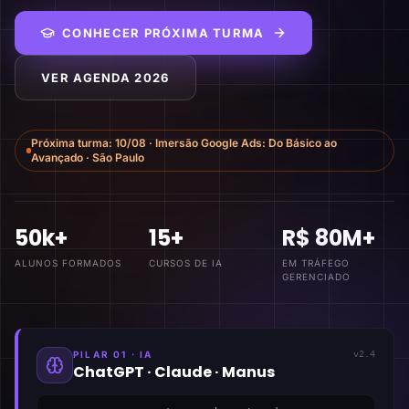
CONHECER PRÓXIMA TURMA
VER AGENDA 2026
Próxima turma:
10/08
·
Imersão Google Ads: Do Básico ao
Avançado
·
São Paulo
50k+
15+
R$ 80M+
ALUNOS FORMADOS
CURSOS DE IA
EM TRÁFEGO
GERENCIADO
PILAR 01 · IA
v2.4
ChatGPT · Claude · Manus