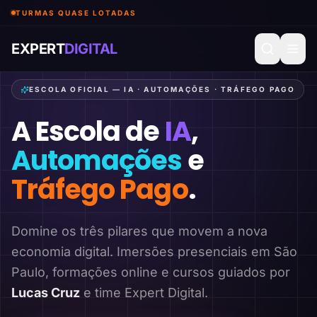
TURMAS QUASE LOTADAS
EXPERT
DIGITAL
ESCOLA OFICIAL — IA · AUTOMAÇÕES · TRÁFEGO PAGO
A Escola de
IA
,
Automações
e
Tráfego Pago
.
Domine os três pilares que movem a nova
economia digital. Imersões presenciais em São
Paulo, formações online e cursos guiados por
Lucas Cruz
e time Expert Digital.