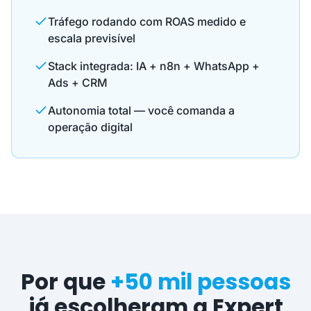
Tráfego rodando com ROAS medido e
escala previsível
Stack integrada: IA + n8n + WhatsApp +
Ads + CRM
Autonomia total — você comanda a
operação digital
Por que
+50 mil pessoas
já escolheram a Expert