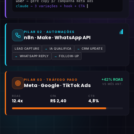
user
→ gere copy p/ campanha meta ads
claude
→ 3 variações + hook + CTA
▍
PILAR 02 · AUTOMAÇÕES
n8n · Make · WhatsApp API
LEAD CAPTURE
→
IA QUALIFICA
→
CRM UPDATE
→
WHATSAPP REPLY
→
FOLLOW-UP
+42% ROAS
PILAR 03 · TRÁFEGO PAGO
Meta · Google · TikTok Ads
VS MÊS ANT.
ROAS
CPA
CTR
12.4x
R$ 2,40
4,8%