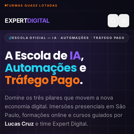
TURMAS QUASE LOTADAS
EXPERT
DIGITAL
ESCOLA OFICIAL — IA · AUTOMAÇÕES · TRÁFEGO PAGO
A Escola de
IA
,
Automações
e
Tráfego Pago
.
Domine os três pilares que movem a nova
economia digital. Imersões presenciais em São
Paulo, formações online e cursos guiados por
Lucas Cruz
e time Expert Digital.