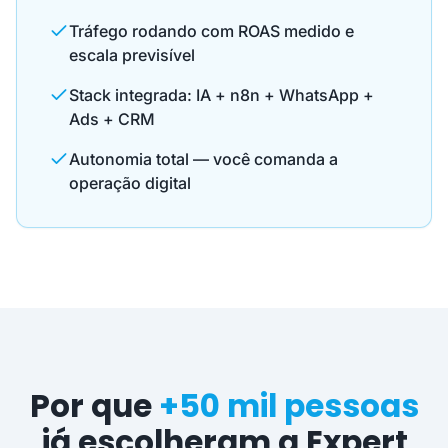
Tráfego rodando com ROAS medido e
escala previsível
Stack integrada: IA + n8n + WhatsApp +
Ads + CRM
Autonomia total — você comanda a
operação digital
Por que
+50 mil pessoas
já escolheram a Expert