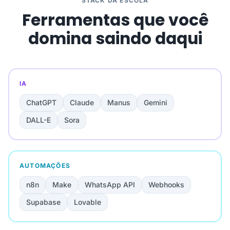
STACK DA ESCOLA
Ferramentas que você
domina saindo daqui
IA
ChatGPT
Claude
Manus
Gemini
DALL-E
Sora
AUTOMAÇÕES
n8n
Make
WhatsApp API
Webhooks
Supabase
Lovable