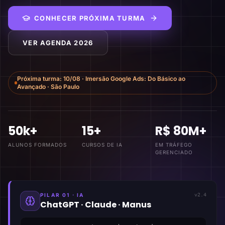
CONHECER PRÓXIMA TURMA
VER AGENDA 2026
Próxima turma:
10/08
·
Imersão Google Ads: Do Básico ao
Avançado
·
São Paulo
50k+
15+
R$ 80M+
ALUNOS FORMADOS
CURSOS DE IA
EM TRÁFEGO
GERENCIADO
PILAR 01 · IA
v2.4
ChatGPT · Claude · Manus