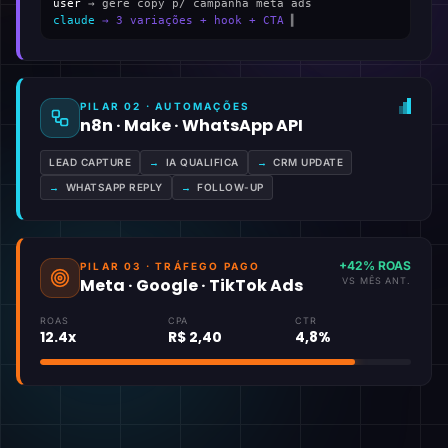
user
→ gere copy p/ campanha meta ads
claude
→ 3 variações + hook + CTA
▍
PILAR 02 · AUTOMAÇÕES
n8n · Make · WhatsApp API
LEAD CAPTURE
→
IA QUALIFICA
→
CRM UPDATE
→
WHATSAPP REPLY
→
FOLLOW-UP
+42% ROAS
PILAR 03 · TRÁFEGO PAGO
Meta · Google · TikTok Ads
VS MÊS ANT.
ROAS
CPA
CTR
12.4x
R$ 2,40
4,8%