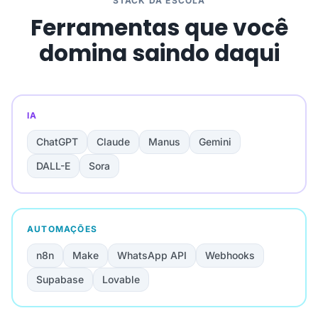
STACK DA ESCOLA
Ferramentas que você
domina saindo daqui
IA
ChatGPT
Claude
Manus
Gemini
DALL-E
Sora
AUTOMAÇÕES
n8n
Make
WhatsApp API
Webhooks
Supabase
Lovable