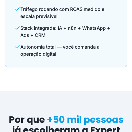
Tráfego rodando com ROAS medido e
escala previsível
Stack integrada: IA + n8n + WhatsApp +
Ads + CRM
Autonomia total — você comanda a
operação digital
Por que
+50 mil pessoas
já escolheram a Expert