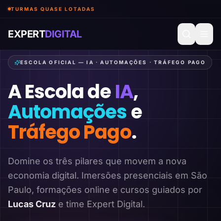
TURMAS QUASE LOTADAS
EXPERT
DIGITAL
ESCOLA OFICIAL — IA · AUTOMAÇÕES · TRÁFEGO PAGO
A Escola de
IA
,
Automações
e
Tráfego Pago
.
Domine os três pilares que movem a nova
economia digital. Imersões presenciais em São
Paulo, formações online e cursos guiados por
Lucas Cruz
e time Expert Digital.