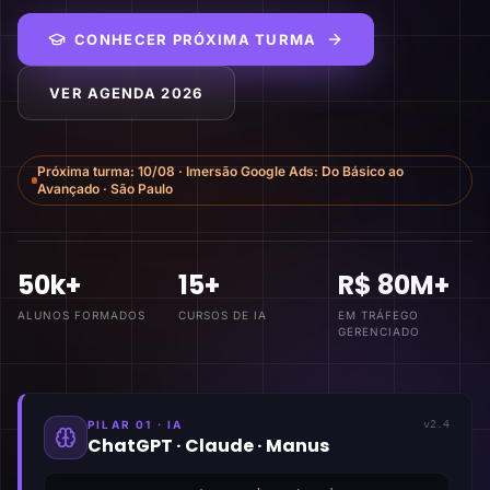
CONHECER PRÓXIMA TURMA
VER AGENDA 2026
Próxima turma:
10/08
·
Imersão Google Ads: Do Básico ao
Avançado
·
São Paulo
50k+
15+
R$ 80M+
ALUNOS FORMADOS
CURSOS DE IA
EM TRÁFEGO
GERENCIADO
PILAR 01 · IA
v2.4
ChatGPT · Claude · Manus