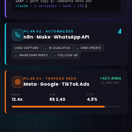
user
→ gere copy p/ campanha meta ads
claude
→ 3 variações + hook + CTA
▍
PILAR 02 · AUTOMAÇÕES
n8n · Make · WhatsApp API
LEAD CAPTURE
→
IA QUALIFICA
→
CRM UPDATE
→
WHATSAPP REPLY
→
FOLLOW-UP
+42% ROAS
PILAR 03 · TRÁFEGO PAGO
Meta · Google · TikTok Ads
VS MÊS ANT.
ROAS
CPA
CTR
12.4x
R$ 2,40
4,8%