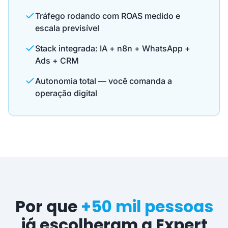
Tráfego rodando com ROAS medido e
escala previsível
Stack integrada: IA + n8n + WhatsApp +
Ads + CRM
Autonomia total — você comanda a
operação digital
Por que
+50 mil pessoas
já escolheram a Expert