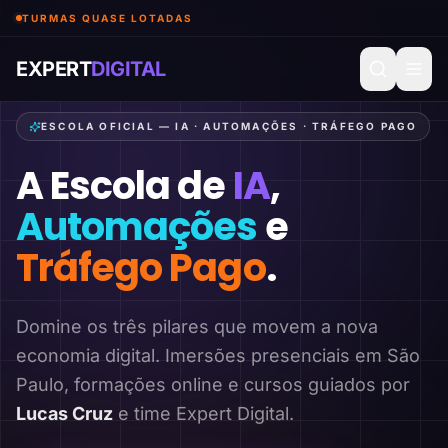
TURMAS QUASE LOTADAS
EXPERT
DIGITAL
ESCOLA OFICIAL — IA · AUTOMAÇÕES · TRÁFEGO PAGO
A Escola de
IA
,
Automações
e
Tráfego Pago
.
Domine os três pilares que movem a nova
economia digital. Imersões presenciais em São
Paulo, formações online e cursos guiados por
Lucas Cruz
e time Expert Digital.