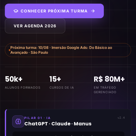
CONHECER PRÓXIMA TURMA
VER AGENDA 2026
Próxima turma:
10/08
·
Imersão Google Ads: Do Básico ao
Avançado
·
São Paulo
50k+
15+
R$ 80M+
ALUNOS FORMADOS
CURSOS DE IA
EM TRÁFEGO
GERENCIADO
PILAR 01 · IA
v2.4
ChatGPT · Claude · Manus