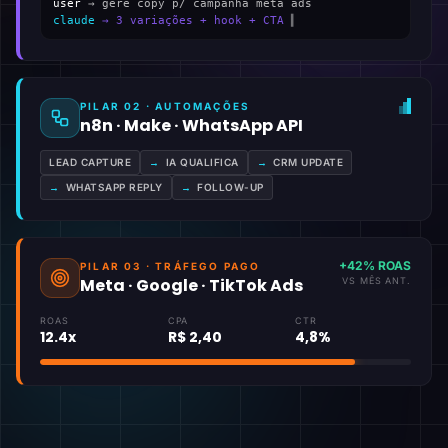
user
→ gere copy p/ campanha meta ads
claude
→ 3 variações + hook + CTA
▍
PILAR 02 · AUTOMAÇÕES
n8n · Make · WhatsApp API
LEAD CAPTURE
→
IA QUALIFICA
→
CRM UPDATE
→
WHATSAPP REPLY
→
FOLLOW-UP
+42% ROAS
PILAR 03 · TRÁFEGO PAGO
Meta · Google · TikTok Ads
VS MÊS ANT.
ROAS
CPA
CTR
12.4x
R$ 2,40
4,8%