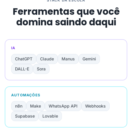
STACK DA ESCOLA
Ferramentas que você
domina saindo daqui
IA
ChatGPT
Claude
Manus
Gemini
DALL-E
Sora
AUTOMAÇÕES
n8n
Make
WhatsApp API
Webhooks
Supabase
Lovable