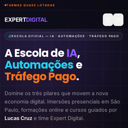
TURMAS QUASE LOTADAS
EXPERT
DIGITAL
ESCOLA OFICIAL — IA · AUTOMAÇÕES · TRÁFEGO PAGO
A Escola de
IA
,
Automações
e
Tráfego Pago
.
Domine os três pilares que movem a nova
economia digital. Imersões presenciais em São
Paulo, formações online e cursos guiados por
Lucas Cruz
e time Expert Digital.