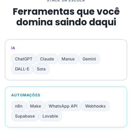
STACK DA ESCOLA
Ferramentas que você
domina saindo daqui
IA
ChatGPT
Claude
Manus
Gemini
DALL-E
Sora
AUTOMAÇÕES
n8n
Make
WhatsApp API
Webhooks
Supabase
Lovable