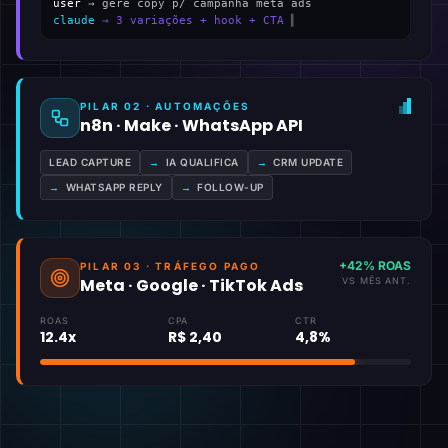
user
→ gere copy p/ campanha meta ads
claude
→ 3 variações + hook + CTA
▍
PILAR 02 · AUTOMAÇÕES
n8n · Make · WhatsApp API
LEAD CAPTURE
→
IA QUALIFICA
→
CRM UPDATE
→
WHATSAPP REPLY
→
FOLLOW-UP
+42% ROAS
PILAR 03 · TRÁFEGO PAGO
Meta · Google · TikTok Ads
VS MÊS ANT.
ROAS
CPA
CTR
12.4x
R$ 2,40
4,8%