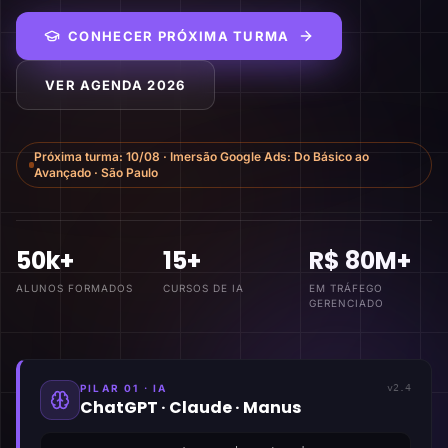
CONHECER PRÓXIMA TURMA
VER AGENDA 2026
Próxima turma:
10/08
·
Imersão Google Ads: Do Básico ao
Avançado
·
São Paulo
50k+
15+
R$ 80M+
ALUNOS FORMADOS
CURSOS DE IA
EM TRÁFEGO
GERENCIADO
PILAR 01 · IA
v2.4
ChatGPT · Claude · Manus