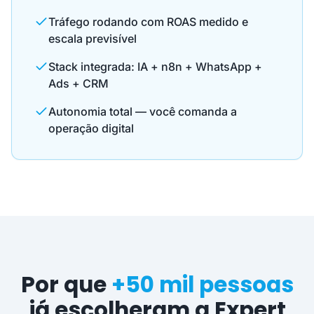
Tráfego rodando com ROAS medido e
escala previsível
Stack integrada: IA + n8n + WhatsApp +
Ads + CRM
Autonomia total — você comanda a
operação digital
Por que
+50 mil pessoas
já escolheram a Expert