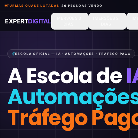
TURMAS QUASE LOTADAS
|
46
PESSOAS VENDO
IMERSÕES 3
IMERSÕES 2
IM
EXPERT
DIGITAL
DIAS
DIAS
ESCOLA OFICIAL — IA · AUTOMAÇÕES · TRÁFEGO PAGO
A Escola de
I
Automaçõe
Tráfego Pag