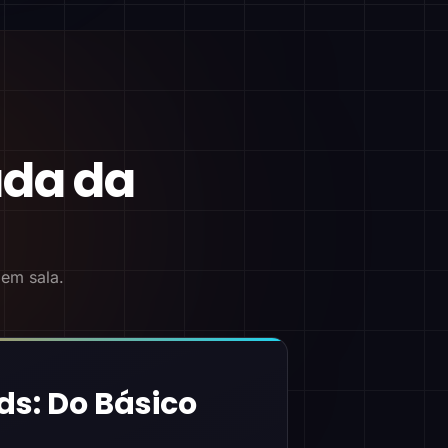
ada da
 em sala.
ds: Do Básico