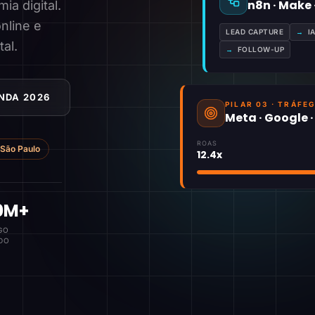
n8n · Make
a digital.
nline e
LEAD CAPTURE
→
I
tal.
→
FOLLOW-UP
NDA 2026
PILAR 03 · TRÁFE
Meta · Google 
ROAS
São Paulo
12.4x
0M+
GO
DO