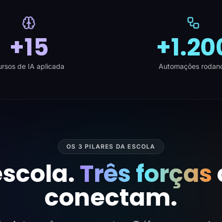
+15
+1.20
rsos de IA aplicada
Automações rodan
OS 3 PILARES DA ESCOLA
scola.
Três forças
conectam.