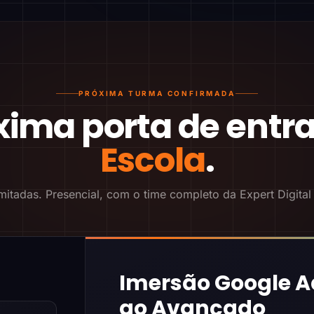
PRÓXIMA TURMA CONFIRMADA
xima porta de entr
Escola
.
mitadas. Presencial, com o time completo da Expert Digital
Imersão Google A
ao Avançado