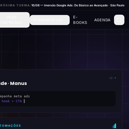
PRÓXIMA TURMA:
10/08 — Imersão Google Ads: Do Básico ao Avançado · São Paulo
PARA
E-
FERRAMENTAS
AGENDA
EMPRESAS
BOOKS
v2.4
ude · Manus
mpanha meta ads
 hook + CTA
▍
AUTOMAÇÕES