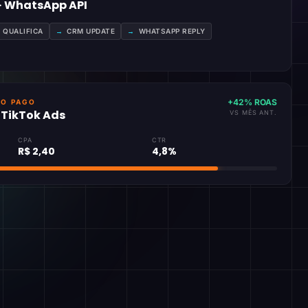
 · WhatsApp API
A QUALIFICA
→
CRM UPDATE
→
WHATSAPP REPLY
+42% ROAS
GO PAGO
· TikTok Ads
VS MÊS ANT.
CPA
CTR
R$ 2,40
4,8%