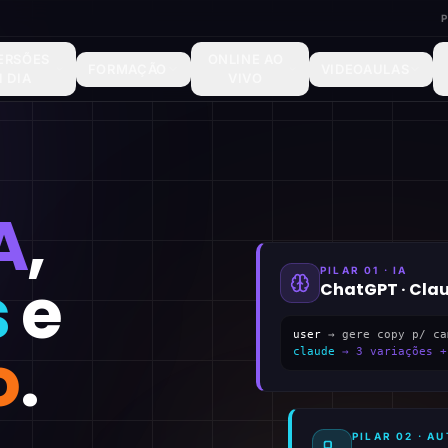
ERSÕES
ONLINE AO
FORMAÇÃO
VIDEOAULAS
1 DIA
VIVO
A
,
PILAR 01 · IA
s
e
ChatGPT · Cla
user
→ gere copy p/ ca
o
.
claude
→ 3 variações +
PILAR 02 · 