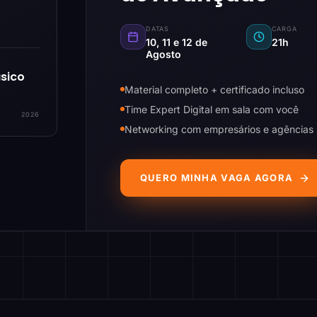
DATAS
CARGA
10, 11 e 12 de
21h
Agosto
sico
Material completo + certificado incluso
Time Expert Digital em sala com você
2026
Networking com empresários e agências
QUERO MINHA VAGA AGORA