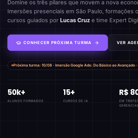
Domine os três pilares que movem a nova economi
Imersões presenciais em São Paulo, formações o
cursos guiados por
Lucas Cruz
e time Expert Digi
CONHECER PRÓXIMA TURMA
VER AGE
Próxima turma:
10/08
·
Imersão Google Ads: Do Básico ao Avançado
·
50k+
15+
R$ 8
ALUNOS FORMADOS
CURSOS DE IA
EM TRÁFE
GERENCIA