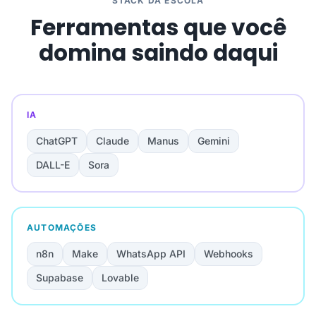
STACK DA ESCOLA
Ferramentas que você
domina saindo daqui
IA
ChatGPT
Claude
Manus
Gemini
DALL-E
Sora
AUTOMAÇÕES
n8n
Make
WhatsApp API
Webhooks
Supabase
Lovable