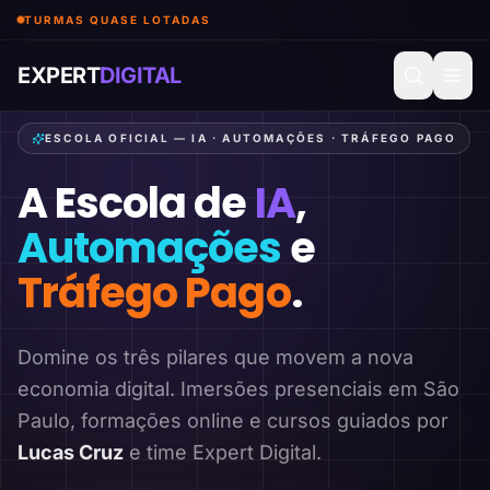
TURMAS QUASE LOTADAS
EXPERT
DIGITAL
ESCOLA OFICIAL — IA · AUTOMAÇÕES · TRÁFEGO PAGO
A Escola de
IA
,
Automações
e
Tráfego Pago
.
Domine os três pilares que movem a nova
economia digital. Imersões presenciais em São
Paulo, formações online e cursos guiados por
Lucas Cruz
e time Expert Digital.