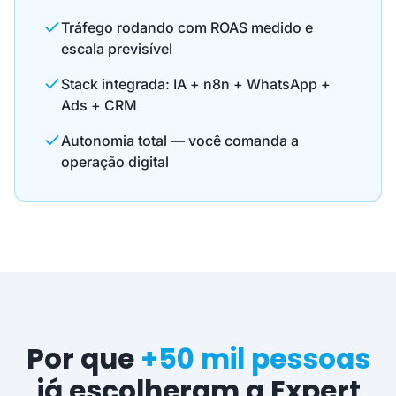
Tráfego rodando com ROAS medido e
escala previsível
Stack integrada: IA + n8n + WhatsApp +
Ads + CRM
Autonomia total — você comanda a
operação digital
Por que
+50 mil pessoas
já escolheram a Expert