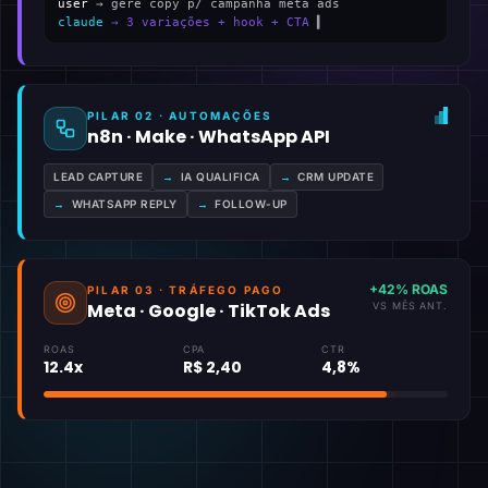
user
→ gere copy p/ campanha meta ads
claude
→ 3 variações + hook + CTA
▍
PILAR 02 · AUTOMAÇÕES
n8n · Make · WhatsApp API
LEAD CAPTURE
→
IA QUALIFICA
→
CRM UPDATE
→
WHATSAPP REPLY
→
FOLLOW-UP
+42% ROAS
PILAR 03 · TRÁFEGO PAGO
Meta · Google · TikTok Ads
VS MÊS ANT.
ROAS
CPA
CTR
12.4x
R$ 2,40
4,8%