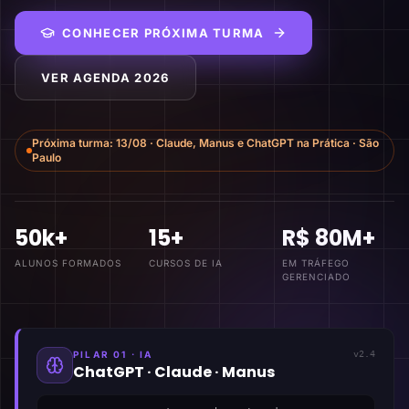
CONHECER PRÓXIMA TURMA
VER AGENDA 2026
Próxima turma:
13/08
·
Claude, Manus e ChatGPT na Prática
·
São
Paulo
50k+
15+
R$ 80M+
ALUNOS FORMADOS
CURSOS DE IA
EM TRÁFEGO
GERENCIADO
PILAR 01 · IA
v2.4
ChatGPT · Claude · Manus