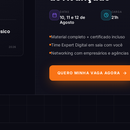
DATAS
CARGA
10, 11 e 12 de
21h
Agosto
sico
Material completo + certificado incluso
Time Expert Digital em sala com você
2026
Networking com empresários e agências
QUERO MINHA VAGA AGORA