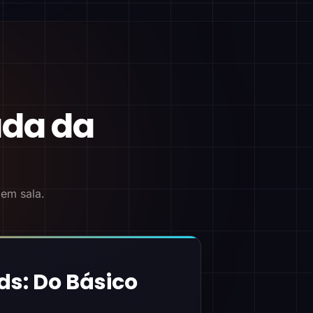
ada da
 em sala.
ds: Do Básico