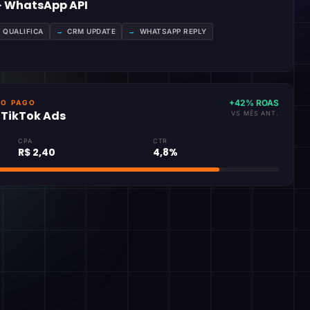
 · WhatsApp API
A QUALIFICA
→
CRM UPDATE
→
WHATSAPP REPLY
+42% ROAS
GO PAGO
· TikTok Ads
VS MÊS ANT.
CPA
CTR
R$ 2,40
4,8%