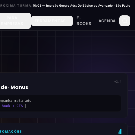
PRÓXIMA TURMA:
10/08 — Imersão Google Ads: Do Básico ao Avançado · São Paulo
PARA
E-
FERRAMENTAS
AGENDA
EMPRESAS
BOOKS
v2.4
ude · Manus
mpanha meta ads
 hook + CTA
▍
AUTOMAÇÕES