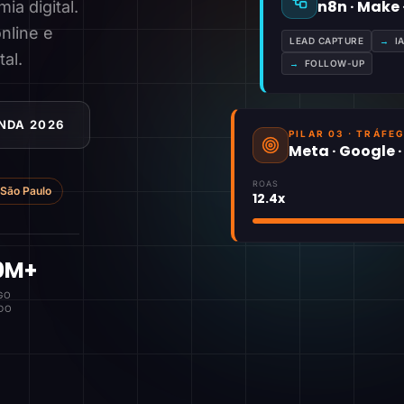
n8n · Make
a digital.
nline e
LEAD CAPTURE
→
I
tal.
→
FOLLOW-UP
NDA 2026
PILAR 03 · TRÁFE
Meta · Google 
ROAS
São Paulo
12.4x
0M+
GO
DO