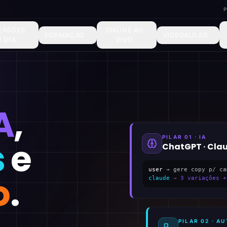
ERSÕES
ONLINE AO
FORMAÇÃO
VIDEOAULAS
1 DIA
VIVO
A
,
PILAR 01 · IA
s
e
ChatGPT · Cla
user
→ gere copy p/ ca
o
.
claude
→ 3 variações +
PILAR 02 · 