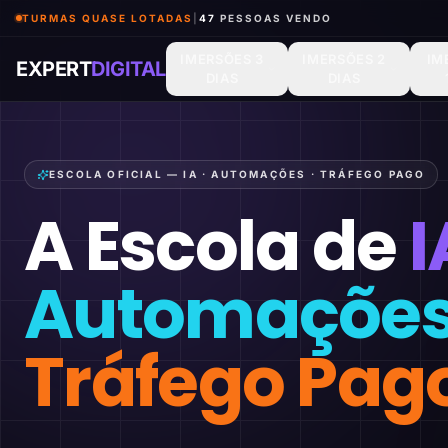
TURMAS QUASE LOTADAS
|
46
PESSOAS VENDO
IMERSÕES 3
IMERSÕES 2
IM
EXPERT
DIGITAL
DIAS
DIAS
ESCOLA OFICIAL — IA · AUTOMAÇÕES · TRÁFEGO PAGO
A Escola de
I
Automaçõe
Tráfego Pag