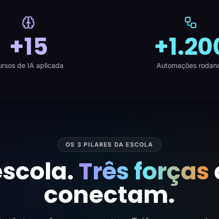
+15
+1.20
rsos de IA aplicada
Automações rodan
OS 3 PILARES DA ESCOLA
scola.
Três forças
conectam.