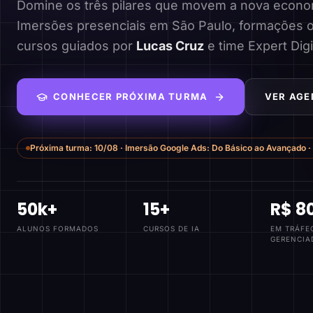
Domine os três pilares que movem a nova economi
Imersões presenciais em São Paulo, formações o
cursos guiados por
Lucas Cruz
e time Expert Digi
CONHECER PRÓXIMA TURMA
VER AGE
Próxima turma:
10/08
·
Imersão Google Ads: Do Básico ao Avançado
·
50k+
15+
R$ 8
ALUNOS FORMADOS
CURSOS DE IA
EM TRÁFE
GERENCIA