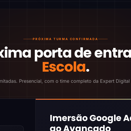
PRÓXIMA TURMA CONFIRMADA
xima porta de entr
Escola
.
mitadas. Presencial, com o time completo da Expert Digital
Imersão Google A
ao Avançado