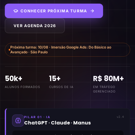
CONHECER PRÓXIMA TURMA
VER AGENDA 2026
Próxima turma:
10/08
·
Imersão Google Ads: Do Básico ao
Avançado
·
São Paulo
50k+
15+
R$ 80M+
ALUNOS FORMADOS
CURSOS DE IA
EM TRÁFEGO
GERENCIADO
PILAR 01 · IA
v2.4
ChatGPT · Claude · Manus