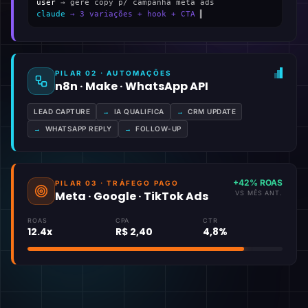
user
→ gere copy p/ campanha meta ads
claude
→ 3 variações + hook + CTA
▍
PILAR 02 · AUTOMAÇÕES
n8n · Make · WhatsApp API
LEAD CAPTURE
→
IA QUALIFICA
→
CRM UPDATE
→
WHATSAPP REPLY
→
FOLLOW-UP
+42% ROAS
PILAR 03 · TRÁFEGO PAGO
Meta · Google · TikTok Ads
VS MÊS ANT.
ROAS
CPA
CTR
12.4x
R$ 2,40
4,8%