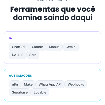
STACK DA ESCOLA
Ferramentas que você
domina saindo daqui
IA
ChatGPT
Claude
Manus
Gemini
DALL-E
Sora
AUTOMAÇÕES
n8n
Make
WhatsApp API
Webhooks
Supabase
Lovable