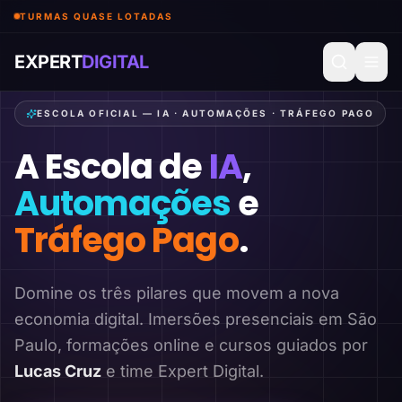
TURMAS QUASE LOTADAS
EXPERT
DIGITAL
ESCOLA OFICIAL — IA · AUTOMAÇÕES · TRÁFEGO PAGO
A Escola de
IA
,
Automações
e
Tráfego Pago
.
Domine os três pilares que movem a nova
economia digital. Imersões presenciais em São
Paulo, formações online e cursos guiados por
Lucas Cruz
e time Expert Digital.