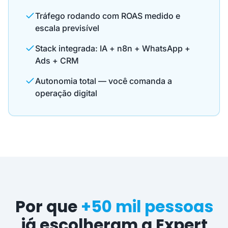
Tráfego rodando com ROAS medido e
escala previsível
Stack integrada: IA + n8n + WhatsApp +
Ads + CRM
Autonomia total — você comanda a
operação digital
Por que
+50 mil pessoas
já escolheram a Expert