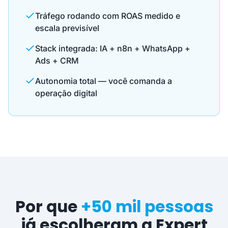
Tráfego rodando com ROAS medido e
escala previsível
Stack integrada: IA + n8n + WhatsApp +
Ads + CRM
Autonomia total — você comanda a
operação digital
Por que
+50 mil pessoas
já escolheram a Expert