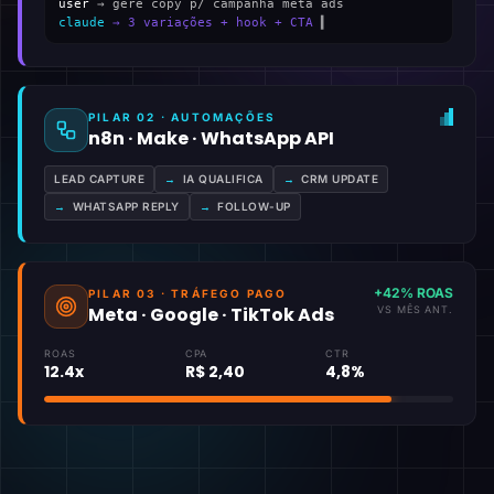
user
→ gere copy p/ campanha meta ads
claude
→ 3 variações + hook + CTA
▍
PILAR 02 · AUTOMAÇÕES
n8n · Make · WhatsApp API
LEAD CAPTURE
→
IA QUALIFICA
→
CRM UPDATE
→
WHATSAPP REPLY
→
FOLLOW-UP
+42% ROAS
PILAR 03 · TRÁFEGO PAGO
Meta · Google · TikTok Ads
VS MÊS ANT.
ROAS
CPA
CTR
12.4x
R$ 2,40
4,8%