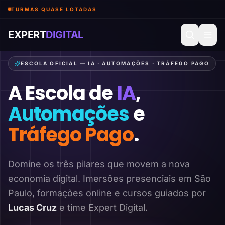
TURMAS QUASE LOTADAS
EXPERT
DIGITAL
ESCOLA OFICIAL — IA · AUTOMAÇÕES · TRÁFEGO PAGO
A Escola de
IA
,
Automações
e
Tráfego Pago
.
Domine os três pilares que movem a nova
economia digital. Imersões presenciais em São
Paulo, formações online e cursos guiados por
Lucas Cruz
e time Expert Digital.