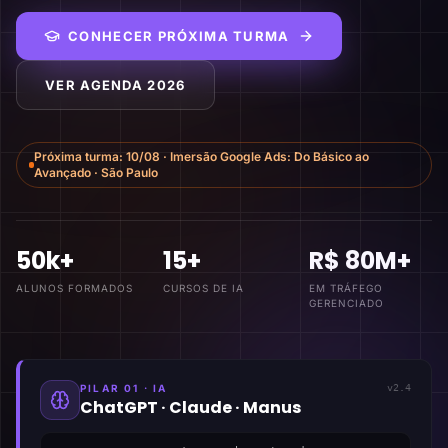
CONHECER PRÓXIMA TURMA
VER AGENDA 2026
Próxima turma:
10/08
·
Imersão Google Ads: Do Básico ao
Avançado
·
São Paulo
50k+
15+
R$ 80M+
ALUNOS FORMADOS
CURSOS DE IA
EM TRÁFEGO
GERENCIADO
PILAR 01 · IA
v2.4
ChatGPT · Claude · Manus