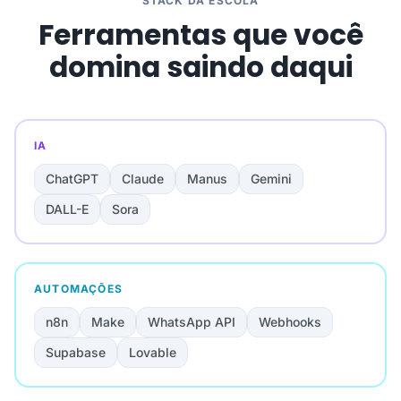
STACK DA ESCOLA
Ferramentas que você
domina saindo daqui
IA
ChatGPT
Claude
Manus
Gemini
DALL-E
Sora
AUTOMAÇÕES
n8n
Make
WhatsApp API
Webhooks
Supabase
Lovable