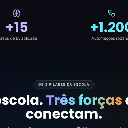
+15
+1.20
rsos de IA aplicada
Automações rodan
OS 3 PILARES DA ESCOLA
scola.
Três forças
conectam.