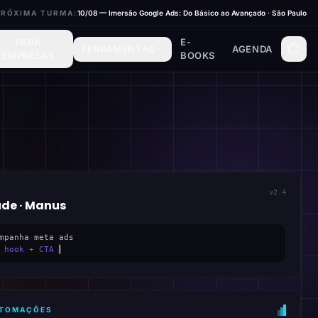
PRÓXIMA TURMA:
10/08 — Imersão Google Ads: Do Básico ao Avançado · São Paulo
PARA
E-
FERRAMENTAS
AGENDA
EMPRESAS
BOOKS
v2.4
ude · Manus
mpanha meta ads
 hook + CTA
▍
AUTOMAÇÕES