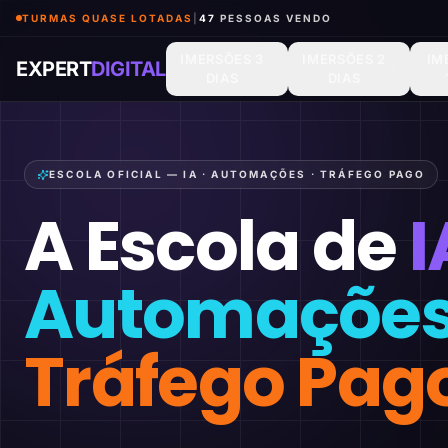
TURMAS QUASE LOTADAS
|
48
PESSOAS VENDO
IMERSÕES 3
IMERSÕES 2
IM
EXPERT
DIGITAL
DIAS
DIAS
ESCOLA OFICIAL — IA · AUTOMAÇÕES · TRÁFEGO PAGO
A Escola de
I
Automaçõe
Tráfego Pag