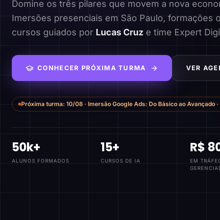
Domine os três pilares que movem a nova economi
Imersões presenciais em São Paulo, formações o
cursos guiados por
Lucas Cruz
e time Expert Digi
CONHECER PRÓXIMA TURMA
VER AGE
Próxima turma:
10/08
·
Imersão Google Ads: Do Básico ao Avançado
·
50k+
15+
R$ 8
ALUNOS FORMADOS
CURSOS DE IA
EM TRÁFE
GERENCIA