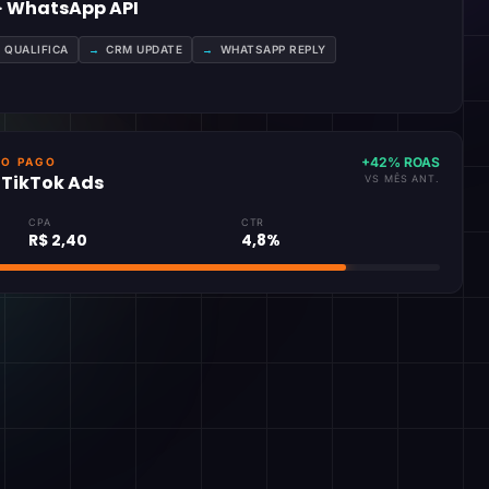
 · WhatsApp API
A QUALIFICA
→
CRM UPDATE
→
WHATSAPP REPLY
+42% ROAS
GO PAGO
· TikTok Ads
VS MÊS ANT.
CPA
CTR
R$ 2,40
4,8%