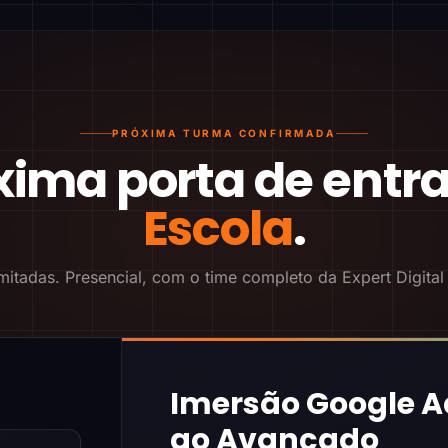
PRÓXIMA TURMA CONFIRMADA
xima porta de entr
Escola
.
mitadas. Presencial, com o time completo da Expert Digital
Imersão Google A
ao Avançado