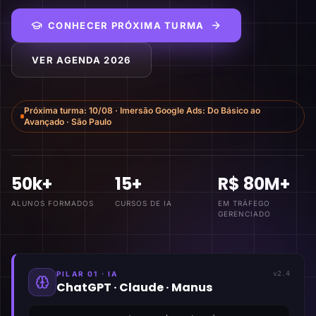
CONHECER PRÓXIMA TURMA
VER AGENDA 2026
Próxima turma:
10/08
·
Imersão Google Ads: Do Básico ao
Avançado
·
São Paulo
50k+
15+
R$ 80M+
ALUNOS FORMADOS
CURSOS DE IA
EM TRÁFEGO
GERENCIADO
PILAR 01 · IA
v2.4
ChatGPT · Claude · Manus