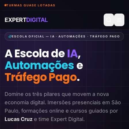
TURMAS QUASE LOTADAS
EXPERT
DIGITAL
ESCOLA OFICIAL — IA · AUTOMAÇÕES · TRÁFEGO PAGO
A Escola de
IA
,
Automações
e
Tráfego Pago
.
Domine os três pilares que movem a nova
economia digital. Imersões presenciais em São
Paulo, formações online e cursos guiados por
Lucas Cruz
e time Expert Digital.