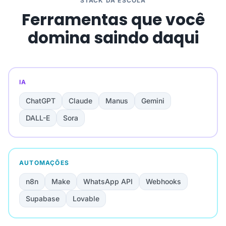
STACK DA ESCOLA
Ferramentas que você
domina saindo daqui
IA
ChatGPT
Claude
Manus
Gemini
DALL-E
Sora
AUTOMAÇÕES
n8n
Make
WhatsApp API
Webhooks
Supabase
Lovable