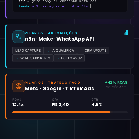
user
→ gere copy p/ campanha meta ads
claude
→ 3 variações + hook + CTA
▍
PILAR 02 · AUTOMAÇÕES
n8n · Make · WhatsApp API
LEAD CAPTURE
→
IA QUALIFICA
→
CRM UPDATE
→
WHATSAPP REPLY
→
FOLLOW-UP
+42% ROAS
PILAR 03 · TRÁFEGO PAGO
Meta · Google · TikTok Ads
VS MÊS ANT.
ROAS
CPA
CTR
12.4x
R$ 2,40
4,8%