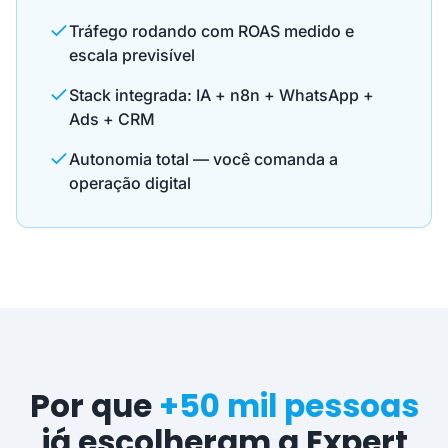
Tráfego rodando com ROAS medido e
escala previsível
Stack integrada: IA + n8n + WhatsApp +
Ads + CRM
Autonomia total — você comanda a
operação digital
Por que
+50 mil pessoas
já escolheram a Expert