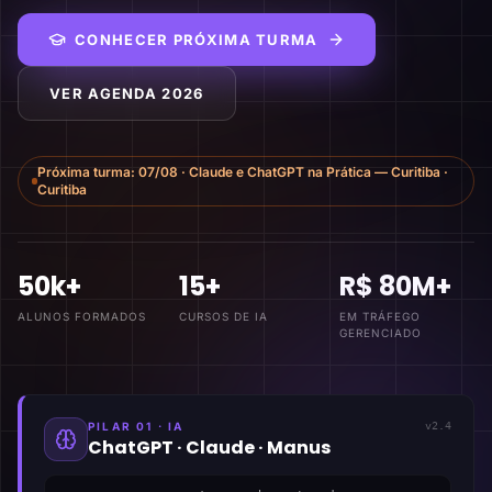
CONHECER PRÓXIMA TURMA
VER AGENDA 2026
Próxima turma:
07/08
·
Claude e ChatGPT na Prática — Curitiba
·
Curitiba
50k+
15+
R$ 80M+
ALUNOS FORMADOS
CURSOS DE IA
EM TRÁFEGO
GERENCIADO
PILAR 01 · IA
v2.4
ChatGPT · Claude · Manus