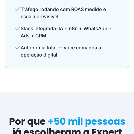
Tráfego rodando com ROAS medido e
escala previsível
Stack integrada: IA + n8n + WhatsApp +
Ads + CRM
Autonomia total — você comanda a
operação digital
Por que
+50 mil pessoas
já escolheram a Expert