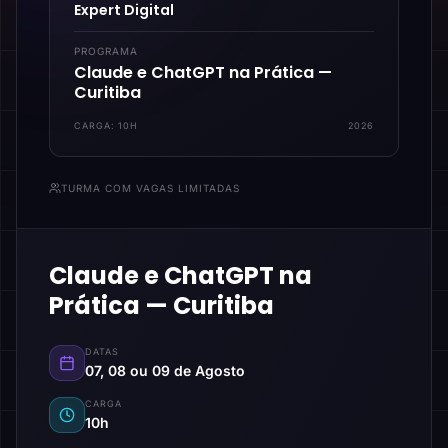
Expert Digital
PROGRAMA
Claude e ChatGPT na Prática —
Curitiba
CARGA:
10H
2026
TURMA COM VAGAS LIMITADAS
Claude e ChatGPT na
Prática — Curitiba
DATAS
07, 08 ou 09 de Agosto
CARGA
10h