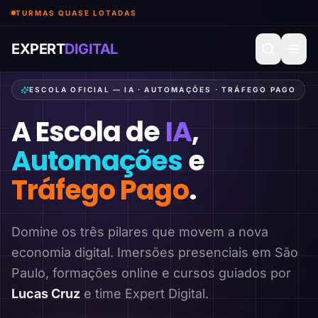
TURMAS QUASE LOTADAS
EXPERT
DIGITAL
ESCOLA OFICIAL — IA · AUTOMAÇÕES · TRÁFEGO PAGO
A Escola de
IA
,
Automações
e
Tráfego Pago
.
Domine os três pilares que movem a nova
economia digital. Imersões presenciais em São
Paulo, formações online e cursos guiados por
Lucas Cruz
e time Expert Digital.