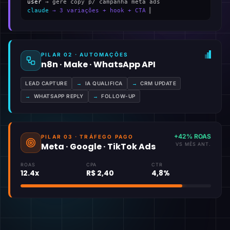
user
→ gere copy p/ campanha meta ads
claude
→ 3 variações + hook + CTA
▍
PILAR 02 · AUTOMAÇÕES
n8n · Make · WhatsApp API
LEAD CAPTURE
→
IA QUALIFICA
→
CRM UPDATE
→
WHATSAPP REPLY
→
FOLLOW-UP
+42% ROAS
PILAR 03 · TRÁFEGO PAGO
Meta · Google · TikTok Ads
VS MÊS ANT.
ROAS
CPA
CTR
12.4x
R$ 2,40
4,8%