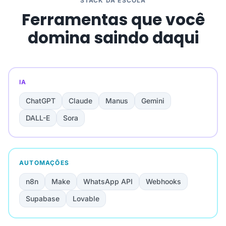
STACK DA ESCOLA
Ferramentas que você
domina saindo daqui
IA
ChatGPT
Claude
Manus
Gemini
DALL-E
Sora
AUTOMAÇÕES
n8n
Make
WhatsApp API
Webhooks
Supabase
Lovable