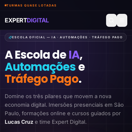
TURMAS QUASE LOTADAS
EXPERT
DIGITAL
ESCOLA OFICIAL — IA · AUTOMAÇÕES · TRÁFEGO PAGO
A Escola de
IA
,
Automações
e
Tráfego Pago
.
Domine os três pilares que movem a nova
economia digital. Imersões presenciais em São
Paulo, formações online e cursos guiados por
Lucas Cruz
e time Expert Digital.