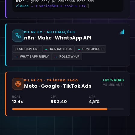
user
→ gere copy p/ campanha meta ads
claude
→ 3 variações + hook + CTA
▍
PILAR 02 · AUTOMAÇÕES
n8n · Make · WhatsApp API
LEAD CAPTURE
→
IA QUALIFICA
→
CRM UPDATE
→
WHATSAPP REPLY
→
FOLLOW-UP
+42% ROAS
PILAR 03 · TRÁFEGO PAGO
Meta · Google · TikTok Ads
VS MÊS ANT.
ROAS
CPA
CTR
12.4x
R$ 2,40
4,8%