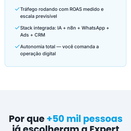
Tráfego rodando com ROAS medido e
escala previsível
Stack integrada: IA + n8n + WhatsApp +
Ads + CRM
Autonomia total — você comanda a
operação digital
Por que
+50 mil pessoas
já escolheram a Expert