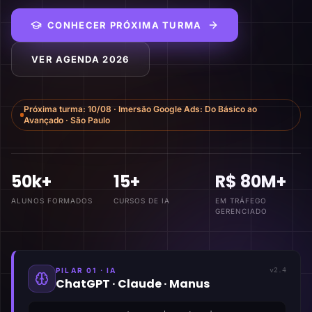
CONHECER PRÓXIMA TURMA
VER AGENDA 2026
Próxima turma:
10/08
·
Imersão Google Ads: Do Básico ao
Avançado
·
São Paulo
50k+
15+
R$ 80M+
ALUNOS FORMADOS
CURSOS DE IA
EM TRÁFEGO
GERENCIADO
PILAR 01 · IA
v2.4
ChatGPT · Claude · Manus