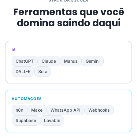
STACK DA ESCOLA
Ferramentas que você
domina saindo daqui
IA
ChatGPT
Claude
Manus
Gemini
DALL-E
Sora
AUTOMAÇÕES
n8n
Make
WhatsApp API
Webhooks
Supabase
Lovable