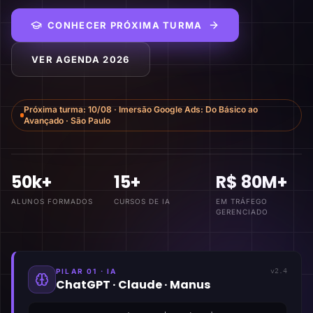
CONHECER PRÓXIMA TURMA
VER AGENDA 2026
Próxima turma:
10/08
·
Imersão Google Ads: Do Básico ao
Avançado
·
São Paulo
50k+
15+
R$ 80M+
ALUNOS FORMADOS
CURSOS DE IA
EM TRÁFEGO
GERENCIADO
PILAR 01 · IA
v2.4
ChatGPT · Claude · Manus