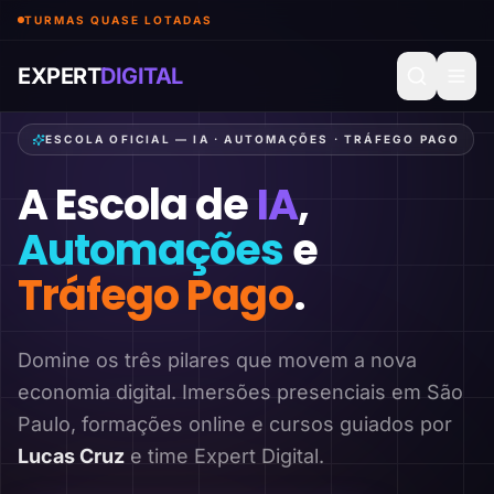
TURMAS QUASE LOTADAS
EXPERT
DIGITAL
ESCOLA OFICIAL — IA · AUTOMAÇÕES · TRÁFEGO PAGO
A Escola de
IA
,
Automações
e
Tráfego Pago
.
Domine os três pilares que movem a nova
economia digital. Imersões presenciais em São
Paulo, formações online e cursos guiados por
Lucas Cruz
e time Expert Digital.