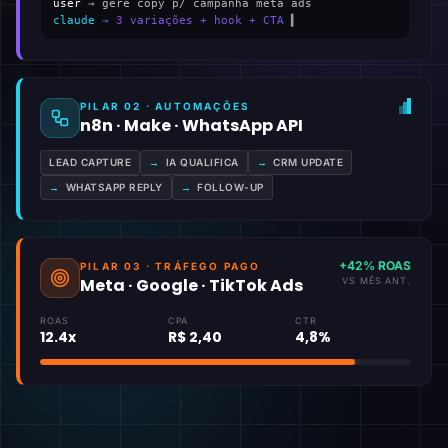
user
→ gere copy p/ campanha meta ads
claude
→ 3 variações + hook + CTA
▍
PILAR 02 · AUTOMAÇÕES
n8n · Make · WhatsApp API
LEAD CAPTURE
→
IA QUALIFICA
→
CRM UPDATE
→
WHATSAPP REPLY
→
FOLLOW-UP
+42% ROAS
PILAR 03 · TRÁFEGO PAGO
Meta · Google · TikTok Ads
VS MÊS ANT.
ROAS
CPA
CTR
12.4x
R$ 2,40
4,8%