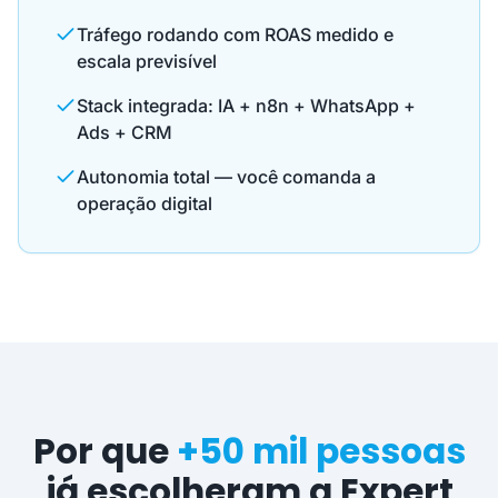
Tráfego rodando com ROAS medido e
escala previsível
Stack integrada: IA + n8n + WhatsApp +
Ads + CRM
Autonomia total — você comanda a
operação digital
Por que
+50 mil pessoas
já escolheram a Expert