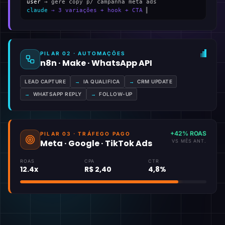
user
→ gere copy p/ campanha meta ads
claude
→ 3 variações + hook + CTA
▍
PILAR 02 · AUTOMAÇÕES
n8n · Make · WhatsApp API
LEAD CAPTURE
→
IA QUALIFICA
→
CRM UPDATE
→
WHATSAPP REPLY
→
FOLLOW-UP
+42% ROAS
PILAR 03 · TRÁFEGO PAGO
Meta · Google · TikTok Ads
VS MÊS ANT.
ROAS
CPA
CTR
12.4x
R$ 2,40
4,8%