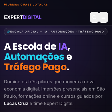
TURMAS QUASE LOTADAS
EXPERT
DIGITAL
ESCOLA OFICIAL — IA · AUTOMAÇÕES · TRÁFEGO PAGO
A Escola de
IA
,
Automações
e
Tráfego Pago
.
Domine os três pilares que movem a nova
economia digital. Imersões presenciais em São
Paulo, formações online e cursos guiados por
Lucas Cruz
e time Expert Digital.