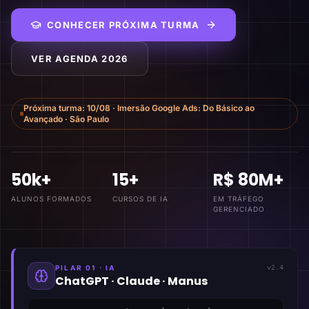
CONHECER PRÓXIMA TURMA
VER AGENDA 2026
Próxima turma:
10/08
·
Imersão Google Ads: Do Básico ao
Avançado
·
São Paulo
50k+
15+
R$ 80M+
ALUNOS FORMADOS
CURSOS DE IA
EM TRÁFEGO
GERENCIADO
PILAR 01 · IA
v2.4
ChatGPT · Claude · Manus