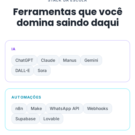
STACK DA ESCOLA
Ferramentas que você
domina saindo daqui
IA
ChatGPT
Claude
Manus
Gemini
DALL-E
Sora
AUTOMAÇÕES
n8n
Make
WhatsApp API
Webhooks
Supabase
Lovable