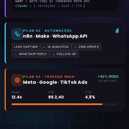
user
→ gere copy p/ campanha meta ads
claude
→ 3 variações + hook + CTA
▍
PILAR 02 · AUTOMAÇÕES
n8n · Make · WhatsApp API
LEAD CAPTURE
→
IA QUALIFICA
→
CRM UPDATE
→
WHATSAPP REPLY
→
FOLLOW-UP
+42% ROAS
PILAR 03 · TRÁFEGO PAGO
Meta · Google · TikTok Ads
VS MÊS ANT.
ROAS
CPA
CTR
12.4x
R$ 2,40
4,8%