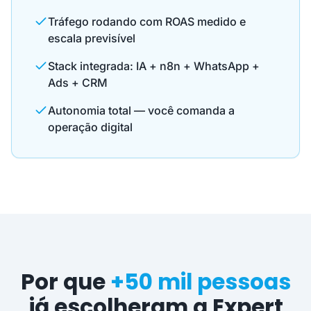
Tráfego rodando com ROAS medido e
escala previsível
Stack integrada: IA + n8n + WhatsApp +
Ads + CRM
Autonomia total — você comanda a
operação digital
Por que
+50 mil pessoas
já escolheram a Expert