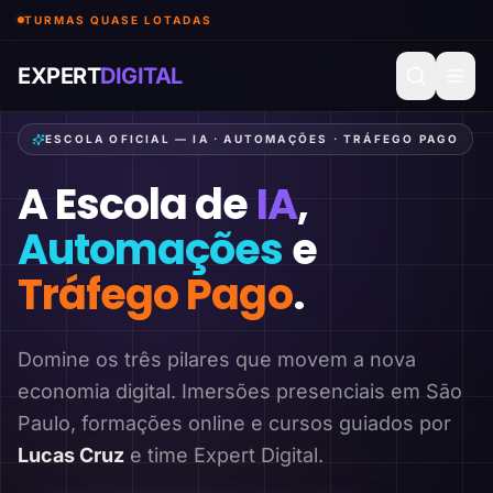
TURMAS QUASE LOTADAS
EXPERT
DIGITAL
ESCOLA OFICIAL — IA · AUTOMAÇÕES · TRÁFEGO PAGO
A Escola de
IA
,
Automações
e
Tráfego Pago
.
Domine os três pilares que movem a nova
economia digital. Imersões presenciais em São
Paulo, formações online e cursos guiados por
Lucas Cruz
e time Expert Digital.