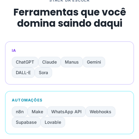
STACK DA ESCOLA
Ferramentas que você
domina saindo daqui
IA
ChatGPT
Claude
Manus
Gemini
DALL-E
Sora
AUTOMAÇÕES
n8n
Make
WhatsApp API
Webhooks
Supabase
Lovable