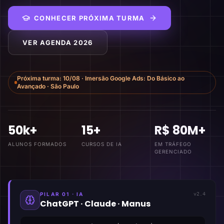
CONHECER PRÓXIMA TURMA
VER AGENDA 2026
Próxima turma:
10/08
·
Imersão Google Ads: Do Básico ao
Avançado
·
São Paulo
50k+
15+
R$ 80M+
ALUNOS FORMADOS
CURSOS DE IA
EM TRÁFEGO
GERENCIADO
PILAR 01 · IA
v2.4
ChatGPT · Claude · Manus