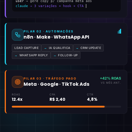
user
→ gere copy p/ campanha meta ads
claude
→ 3 variações + hook + CTA
▍
PILAR 02 · AUTOMAÇÕES
n8n · Make · WhatsApp API
LEAD CAPTURE
→
IA QUALIFICA
→
CRM UPDATE
→
WHATSAPP REPLY
→
FOLLOW-UP
+42% ROAS
PILAR 03 · TRÁFEGO PAGO
Meta · Google · TikTok Ads
VS MÊS ANT.
ROAS
CPA
CTR
12.4x
R$ 2,40
4,8%