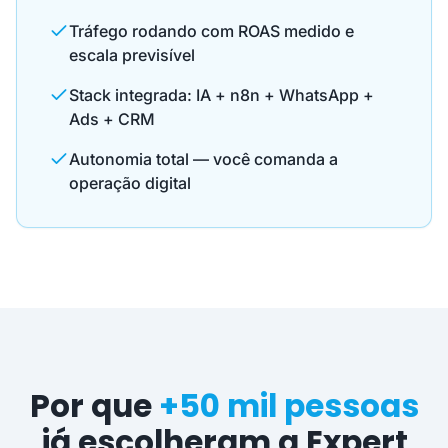
Tráfego rodando com ROAS medido e
escala previsível
Stack integrada: IA + n8n + WhatsApp +
Ads + CRM
Autonomia total — você comanda a
operação digital
Por que
+50 mil pessoas
já escolheram a Expert