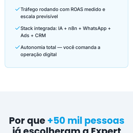
Tráfego rodando com ROAS medido e
escala previsível
Stack integrada: IA + n8n + WhatsApp +
Ads + CRM
Autonomia total — você comanda a
operação digital
Por que
+50 mil pessoas
já escolheram a Expert