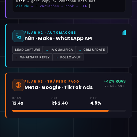
user
→ gere copy p/ campanha meta ads
claude
→ 3 variações + hook + CTA
▍
PILAR 02 · AUTOMAÇÕES
n8n · Make · WhatsApp API
LEAD CAPTURE
→
IA QUALIFICA
→
CRM UPDATE
→
WHATSAPP REPLY
→
FOLLOW-UP
+42% ROAS
PILAR 03 · TRÁFEGO PAGO
Meta · Google · TikTok Ads
VS MÊS ANT.
ROAS
CPA
CTR
12.4x
R$ 2,40
4,8%