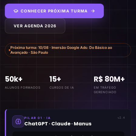
CONHECER PRÓXIMA TURMA
VER AGENDA 2026
Próxima turma:
10/08
·
Imersão Google Ads: Do Básico ao
Avançado
·
São Paulo
50k+
15+
R$ 80M+
ALUNOS FORMADOS
CURSOS DE IA
EM TRÁFEGO
GERENCIADO
PILAR 01 · IA
v2.4
ChatGPT · Claude · Manus