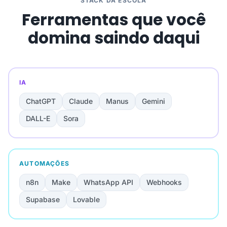
STACK DA ESCOLA
Ferramentas que você
domina saindo daqui
IA
ChatGPT
Claude
Manus
Gemini
DALL-E
Sora
AUTOMAÇÕES
n8n
Make
WhatsApp API
Webhooks
Supabase
Lovable