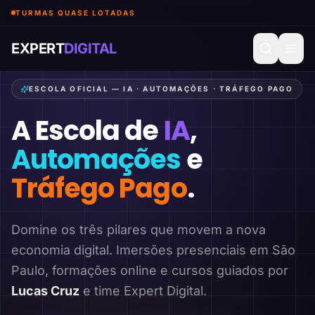
TURMAS QUASE LOTADAS
EXPERT
DIGITAL
ESCOLA OFICIAL — IA · AUTOMAÇÕES · TRÁFEGO PAGO
A Escola de
IA
,
Automações
e
Tráfego Pago
.
Domine os três pilares que movem a nova
economia digital. Imersões presenciais em São
Paulo, formações online e cursos guiados por
Lucas Cruz
e time Expert Digital.