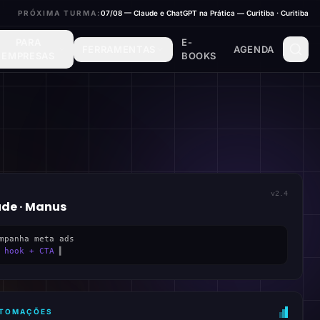
PRÓXIMA TURMA:
07/08 — Claude e ChatGPT na Prática — Curitiba · Curitiba
PARA
E-
FERRAMENTAS
AGENDA
EMPRESAS
BOOKS
v2.4
ude · Manus
mpanha meta ads
 hook + CTA
▍
AUTOMAÇÕES