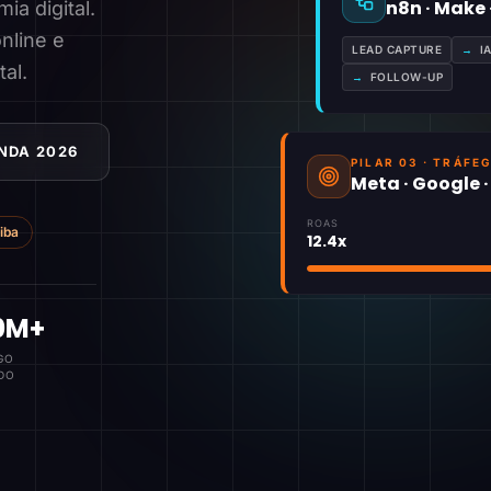
n8n · Make
a digital.
nline e
LEAD CAPTURE
→
I
tal.
→
FOLLOW-UP
NDA 2026
PILAR 03 · TRÁFE
Meta · Google 
ROAS
tiba
12.4x
0M+
GO
DO