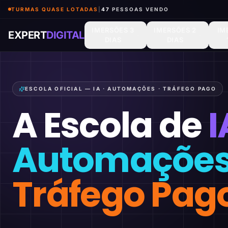
TURMAS QUASE LOTADAS
|
46
PESSOAS VENDO
IMERSÕES 3
IMERSÕES 2
IM
EXPERT
DIGITAL
DIAS
DIAS
ESCOLA OFICIAL — IA · AUTOMAÇÕES · TRÁFEGO PAGO
A Escola de
I
Automaçõe
Tráfego Pag