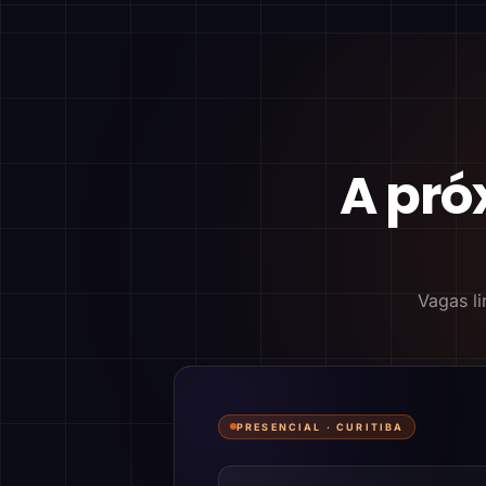
A pró
Vagas li
PRESENCIAL ·
CURITIBA