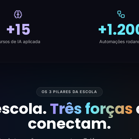
+15
+1.20
rsos de IA aplicada
Automações rodan
OS 3 PILARES DA ESCOLA
scola.
Três forças
conectam.