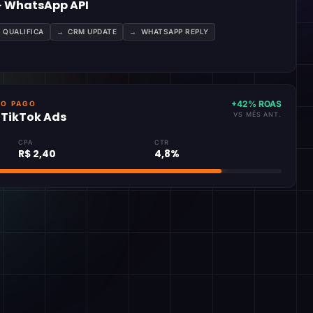
 · WhatsApp API
A QUALIFICA
→
CRM UPDATE
→
WHATSAPP REPLY
+42% ROAS
GO PAGO
· TikTok Ads
VS MÊS ANT.
CPA
CTR
R$ 2,40
4,8%