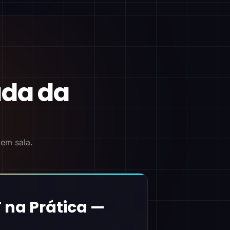
ada da
 em sala.
 na Prática —