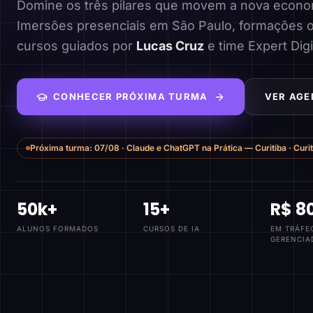
Domine os três pilares que movem a nova economi
Imersões presenciais em São Paulo, formações o
cursos guiados por
Lucas Cruz
e time Expert Digi
CONHECER PRÓXIMA TURMA
VER AGE
Próxima turma:
07/08
·
Claude e ChatGPT na Prática — Curitiba
·
Curi
50k+
15+
R$ 8
ALUNOS FORMADOS
CURSOS DE IA
EM TRÁFE
GERENCIA