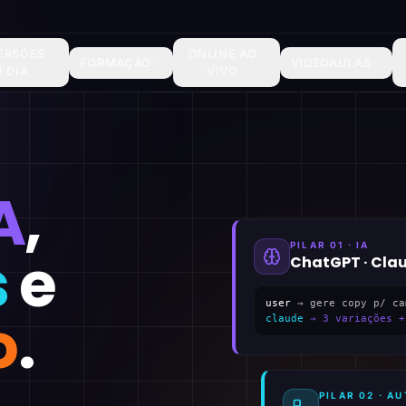
ERSÕES
ONLINE AO
FORMAÇÃO
VIDEOAULAS
1 DIA
VIVO
A
,
PILAR 01 · IA
s
e
ChatGPT · Cla
user
→ gere copy p/ ca
o
.
claude
→ 3 variações +
PILAR 02 · 