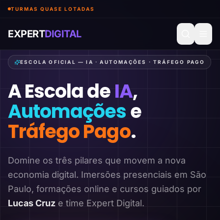
TURMAS QUASE LOTADAS
EXPERT
DIGITAL
ESCOLA OFICIAL — IA · AUTOMAÇÕES · TRÁFEGO PAGO
A Escola de
IA
,
Automações
e
Tráfego Pago
.
Domine os três pilares que movem a nova
economia digital. Imersões presenciais em São
Paulo, formações online e cursos guiados por
Lucas Cruz
e time Expert Digital.