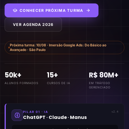
CONHECER PRÓXIMA TURMA
VER AGENDA 2026
Próxima turma:
10/08
·
Imersão Google Ads: Do Básico ao
Avançado
·
São Paulo
50k+
15+
R$ 80M+
ALUNOS FORMADOS
CURSOS DE IA
EM TRÁFEGO
GERENCIADO
PILAR 01 · IA
v2.4
ChatGPT · Claude · Manus