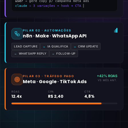
user
→ gere copy p/ campanha meta ads
claude
→ 3 variações + hook + CTA
▍
PILAR 02 · AUTOMAÇÕES
n8n · Make · WhatsApp API
LEAD CAPTURE
→
IA QUALIFICA
→
CRM UPDATE
→
WHATSAPP REPLY
→
FOLLOW-UP
+42% ROAS
PILAR 03 · TRÁFEGO PAGO
Meta · Google · TikTok Ads
VS MÊS ANT.
ROAS
CPA
CTR
12.4x
R$ 2,40
4,8%