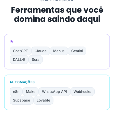
STACK DA ESCOLA
Ferramentas que você
domina saindo daqui
IA
ChatGPT
Claude
Manus
Gemini
DALL-E
Sora
AUTOMAÇÕES
n8n
Make
WhatsApp API
Webhooks
Supabase
Lovable