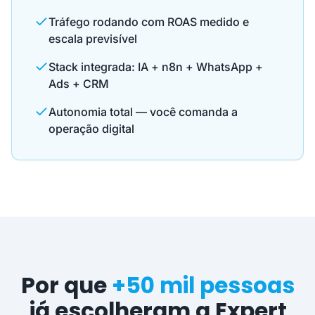
Tráfego rodando com ROAS medido e
escala previsível
Stack integrada: IA + n8n + WhatsApp +
Ads + CRM
Autonomia total — você comanda a
operação digital
Por que
+50 mil pessoas
já escolheram a Expert