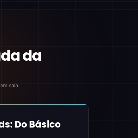
ada da
 em sala.
ds: Do Básico