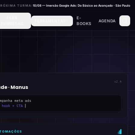
PRÓXIMA TURMA:
10/08 — Imersão Google Ads: Do Básico ao Avançado · São Paulo
PARA
E-
FERRAMENTAS
AGENDA
EMPRESAS
BOOKS
v2.4
ude · Manus
mpanha meta ads
 hook + CTA
▍
AUTOMAÇÕES