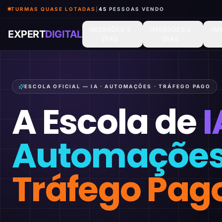
TURMAS QUASE LOTADAS
|
46
PESSOAS VENDO
IMERSÕES 3
IMERSÕES 2
IM
EXPERT
DIGITAL
DIAS
DIAS
ESCOLA OFICIAL — IA · AUTOMAÇÕES · TRÁFEGO PAGO
A Escola de
I
Automaçõe
Tráfego Pag