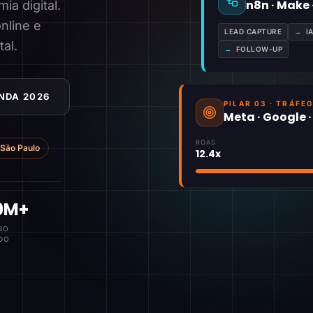
n8n · Make
a digital.
nline e
LEAD CAPTURE
→
I
tal.
→
FOLLOW-UP
NDA 2026
PILAR 03 · TRÁFE
Meta · Google 
ROAS
São Paulo
12.4x
0M+
GO
DO