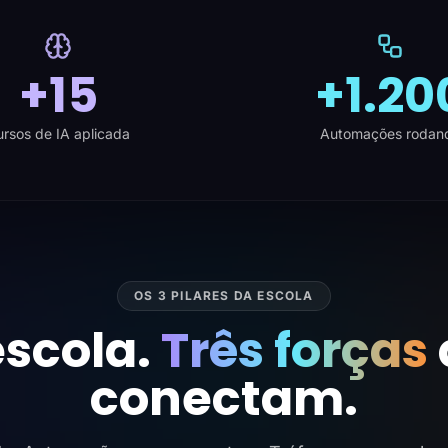
+15
+1.20
rsos de IA aplicada
Automações rodan
OS 3 PILARES DA ESCOLA
scola.
Três forças
conectam.