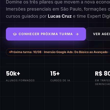
Domine os três pilares que movem a nova economi
Imersões presenciais em São Paulo, formações o
cursos guiados por
Lucas Cruz
e time Expert Digi
CONHECER PRÓXIMA TURMA
VER AGE
Próxima turma:
10/08
·
Imersão Google Ads: Do Básico ao Avançado
·
50k+
15+
R$ 8
ALUNOS FORMADOS
CURSOS DE IA
EM TRÁFE
GERENCIA