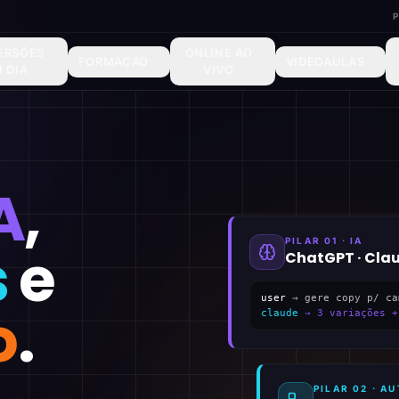
ERSÕES
ONLINE AO
FORMAÇÃO
VIDEOAULAS
1 DIA
VIVO
A
,
PILAR 01 · IA
s
e
ChatGPT · Cla
user
→ gere copy p/ ca
o
.
claude
→ 3 variações +
PILAR 02 · 