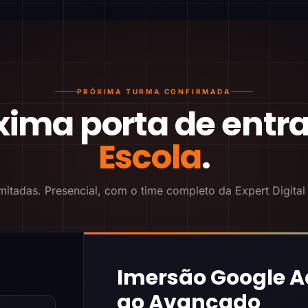
PRÓXIMA TURMA CONFIRMADA
xima porta de entr
Escola
.
mitadas. Presencial, com o time completo da Expert Digital
Imersão Google A
ao Avançado