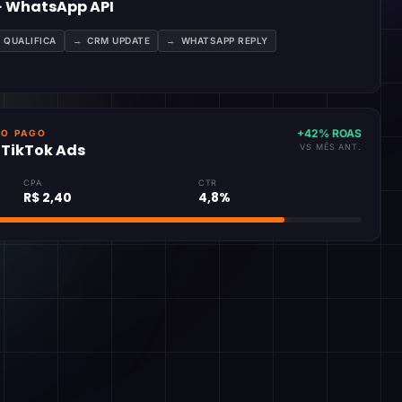
 · WhatsApp API
A QUALIFICA
→
CRM UPDATE
→
WHATSAPP REPLY
+42% ROAS
GO PAGO
· TikTok Ads
VS MÊS ANT.
CPA
CTR
R$ 2,40
4,8%