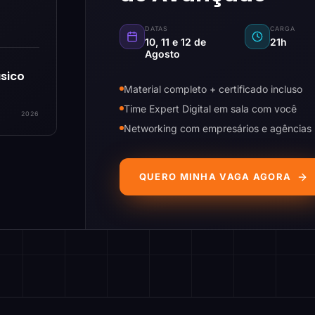
DATAS
CARGA
10, 11 e 12 de
21h
Agosto
sico
Material completo + certificado incluso
Time Expert Digital em sala com você
2026
Networking com empresários e agências
QUERO MINHA VAGA AGORA