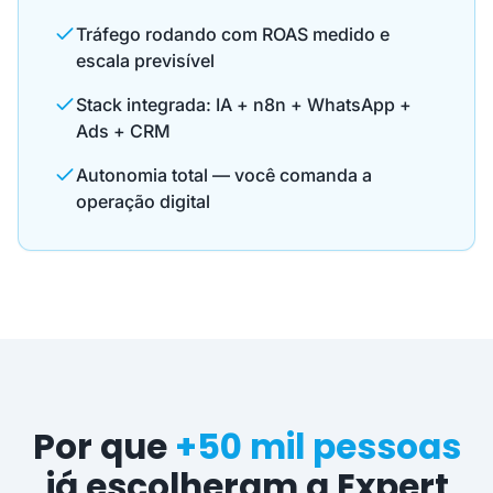
Tráfego rodando com ROAS medido e
escala previsível
Stack integrada: IA + n8n + WhatsApp +
Ads + CRM
Autonomia total — você comanda a
operação digital
Por que
+50 mil pessoas
já escolheram a Expert