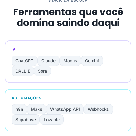
STACK DA ESCOLA
Ferramentas que você
domina saindo daqui
IA
ChatGPT
Claude
Manus
Gemini
DALL-E
Sora
AUTOMAÇÕES
n8n
Make
WhatsApp API
Webhooks
Supabase
Lovable