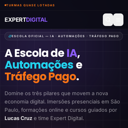
TURMAS QUASE LOTADAS
EXPERT
DIGITAL
ESCOLA OFICIAL — IA · AUTOMAÇÕES · TRÁFEGO PAGO
A Escola de
IA
,
Automações
e
Tráfego Pago
.
Domine os três pilares que movem a nova
economia digital. Imersões presenciais em São
Paulo, formações online e cursos guiados por
Lucas Cruz
e time Expert Digital.