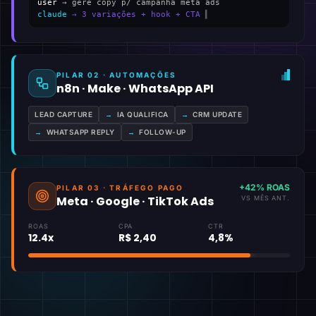
user
→ gere copy p/ campanha meta ads
claude
→ 3 variações + hook + CTA
▍
PILAR 02 · AUTOMAÇÕES
n8n · Make · WhatsApp API
LEAD CAPTURE
→
IA QUALIFICA
→
CRM UPDATE
→
WHATSAPP REPLY
→
FOLLOW-UP
+42% ROAS
PILAR 03 · TRÁFEGO PAGO
Meta · Google · TikTok Ads
VS MÊS ANT.
ROAS
CPA
CTR
12.4x
R$ 2,40
4,8%