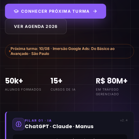
CONHECER PRÓXIMA TURMA
VER AGENDA 2026
Próxima turma:
10/08
·
Imersão Google Ads: Do Básico ao
Avançado
·
São Paulo
50k+
15+
R$ 80M+
ALUNOS FORMADOS
CURSOS DE IA
EM TRÁFEGO
GERENCIADO
PILAR 01 · IA
v2.4
ChatGPT · Claude · Manus