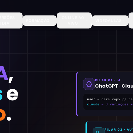
ERSÕES
ONLINE AO
FORMAÇÃO
VIDEOAULAS
1 DIA
VIVO
A
,
PILAR 01 · IA
s
e
ChatGPT · Cla
user
→ gere copy p/ ca
o
.
claude
→ 3 variações +
PILAR 02 · 