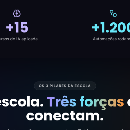
+15
+1.20
rsos de IA aplicada
Automações rodan
OS 3 PILARES DA ESCOLA
scola.
Três forças
conectam.