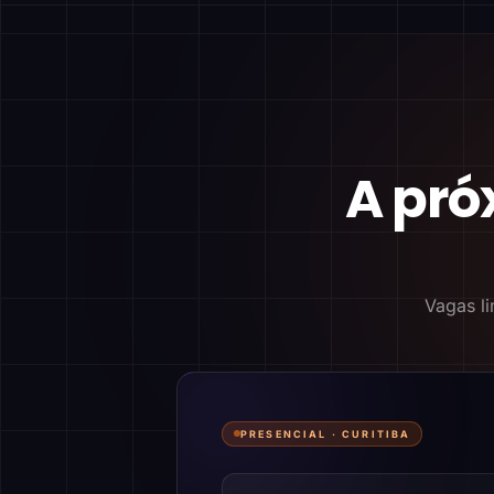
A pró
Vagas li
PRESENCIAL ·
CURITIBA