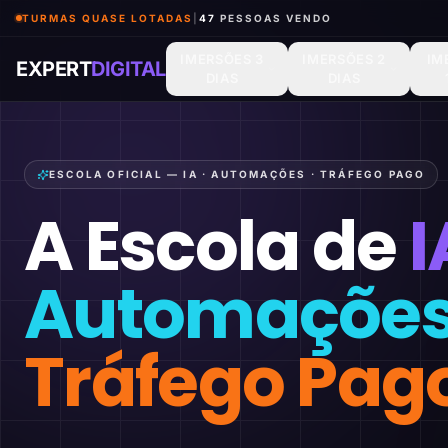
TURMAS QUASE LOTADAS
|
46
PESSOAS VENDO
IMERSÕES 3
IMERSÕES 2
IM
EXPERT
DIGITAL
DIAS
DIAS
ESCOLA OFICIAL — IA · AUTOMAÇÕES · TRÁFEGO PAGO
A Escola de
I
Automaçõe
Tráfego Pag