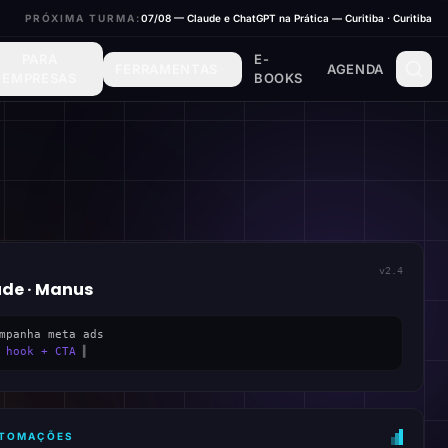
PRÓXIMA TURMA:
07/08 — Claude e ChatGPT na Prática — Curitiba · Curitiba
PARA
E-
FERRAMENTAS
AGENDA
EMPRESAS
BOOKS
v2.4
ude · Manus
mpanha meta ads
 hook + CTA
▍
AUTOMAÇÕES