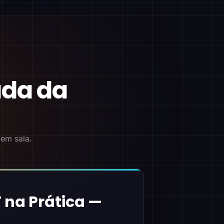
ada da
 em sala.
 na Prática —