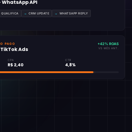
 · WhatsApp API
A QUALIFICA
→
CRM UPDATE
→
WHATSAPP REPLY
+42% ROAS
GO PAGO
· TikTok Ads
VS MÊS ANT.
CPA
CTR
R$ 2,40
4,8%