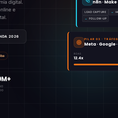
n8n · Make
a digital.
nline e
LEAD CAPTURE
→
I
tal.
→
FOLLOW-UP
NDA 2026
PILAR 03 · TRÁFE
Meta · Google 
ROAS
tiba
12.4x
0M+
GO
DO