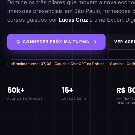
Domine os três pilares que movem a nova economi
Imersões presenciais em São Paulo, formações o
cursos guiados por
Lucas Cruz
e time Expert Digi
CONHECER PRÓXIMA TURMA
VER AGE
Próxima turma:
07/08
·
Claude e ChatGPT na Prática — Curitiba
·
Curi
50k+
15+
R$ 8
ALUNOS FORMADOS
CURSOS DE IA
EM TRÁFE
GERENCIA