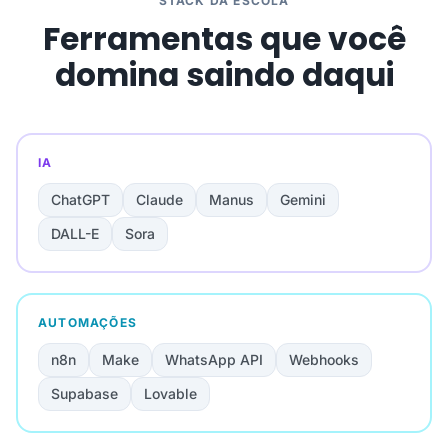
STACK DA ESCOLA
Ferramentas que você
domina saindo daqui
IA
ChatGPT
Claude
Manus
Gemini
DALL-E
Sora
AUTOMAÇÕES
n8n
Make
WhatsApp API
Webhooks
Supabase
Lovable