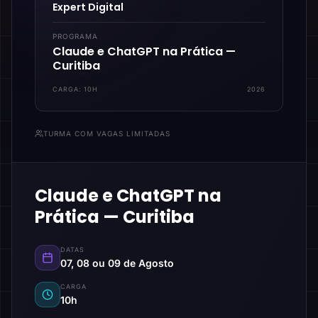
Expert Digital
PROGRAMA
Claude e ChatGPT na Prática —
Curitiba
CARGA:
10H
2026
TURMA COM VAGAS LIMITADAS
Claude e ChatGPT na
Prática — Curitiba
DATAS
07, 08 ou 09 de Agosto
CARGA
10h