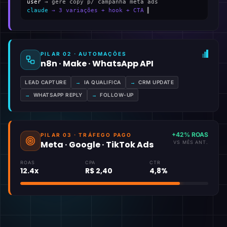
user
→ gere copy p/ campanha meta ads
claude
→ 3 variações + hook + CTA
▍
PILAR 02 · AUTOMAÇÕES
n8n · Make · WhatsApp API
LEAD CAPTURE
→
IA QUALIFICA
→
CRM UPDATE
→
WHATSAPP REPLY
→
FOLLOW-UP
+42% ROAS
PILAR 03 · TRÁFEGO PAGO
Meta · Google · TikTok Ads
VS MÊS ANT.
ROAS
CPA
CTR
12.4x
R$ 2,40
4,8%