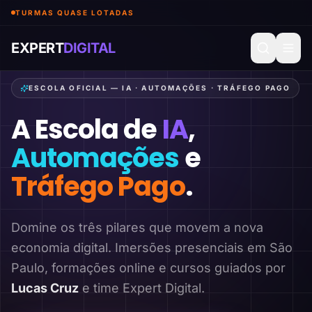
TURMAS QUASE LOTADAS
EXPERT
DIGITAL
ESCOLA OFICIAL — IA · AUTOMAÇÕES · TRÁFEGO PAGO
A Escola de
IA
,
Automações
e
Tráfego Pago
.
Domine os três pilares que movem a nova
economia digital. Imersões presenciais em São
Paulo, formações online e cursos guiados por
Lucas Cruz
e time Expert Digital.