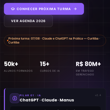
CONHECER PRÓXIMA TURMA
VER AGENDA 2026
Próxima turma:
07/08
·
Claude e ChatGPT na Prática — Curitiba
·
Curitiba
50k+
15+
R$ 80M+
ALUNOS FORMADOS
CURSOS DE IA
EM TRÁFEGO
GERENCIADO
PILAR 01 · IA
v2.4
ChatGPT · Claude · Manus