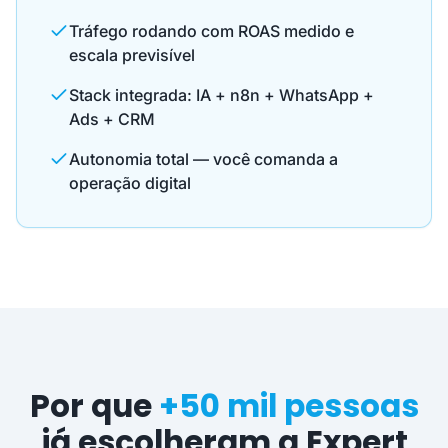
Tráfego rodando com ROAS medido e
escala previsível
Stack integrada: IA + n8n + WhatsApp +
Ads + CRM
Autonomia total — você comanda a
operação digital
Por que
+50 mil pessoas
já escolheram a Expert