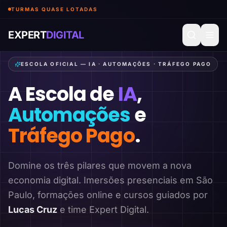
TURMAS QUASE LOTADAS
EXPERT
DIGITAL
ESCOLA OFICIAL — IA · AUTOMAÇÕES · TRÁFEGO PAGO
A Escola de
IA
,
Automações
e
Tráfego Pago
.
Domine os três pilares que movem a nova
economia digital. Imersões presenciais em São
Paulo, formações online e cursos guiados por
Lucas Cruz
e time Expert Digital.