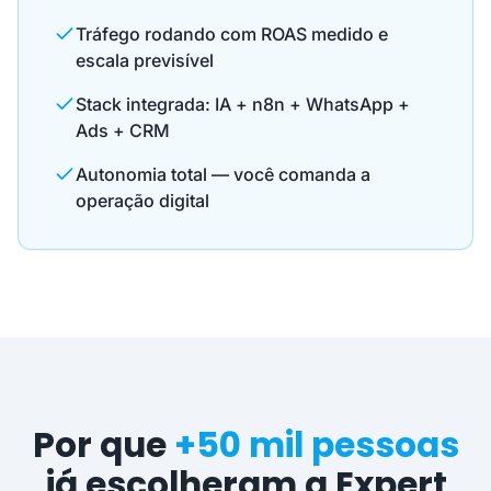
Tráfego rodando com ROAS medido e
escala previsível
Stack integrada: IA + n8n + WhatsApp +
Ads + CRM
Autonomia total — você comanda a
operação digital
Por que
+50 mil pessoas
já escolheram a Expert