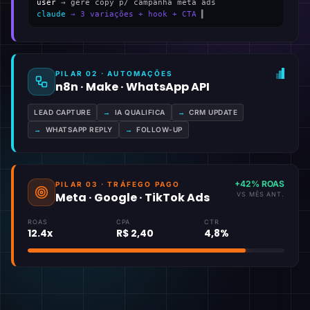
user
→ gere copy p/ campanha meta ads
claude
→ 3 variações + hook + CTA
▍
PILAR 02 · AUTOMAÇÕES
n8n · Make · WhatsApp API
LEAD CAPTURE
→
IA QUALIFICA
→
CRM UPDATE
→
WHATSAPP REPLY
→
FOLLOW-UP
+42% ROAS
PILAR 03 · TRÁFEGO PAGO
Meta · Google · TikTok Ads
VS MÊS ANT.
ROAS
CPA
CTR
12.4x
R$ 2,40
4,8%