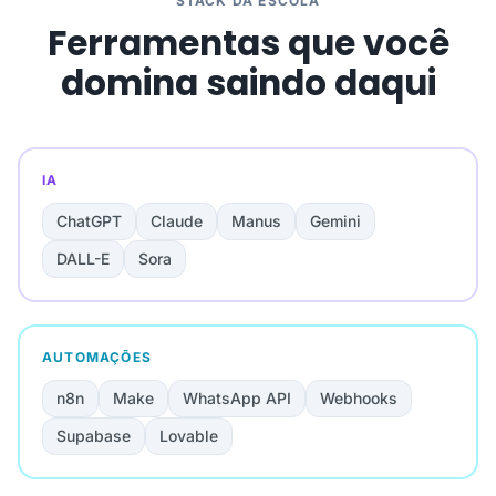
STACK DA ESCOLA
Ferramentas que você
domina saindo daqui
IA
ChatGPT
Claude
Manus
Gemini
DALL-E
Sora
AUTOMAÇÕES
n8n
Make
WhatsApp API
Webhooks
Supabase
Lovable