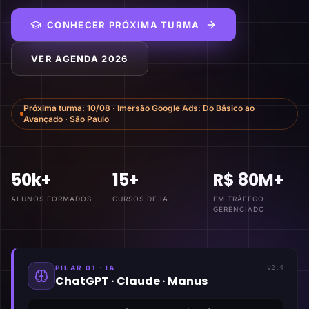
CONHECER PRÓXIMA TURMA
VER AGENDA 2026
Próxima turma:
10/08
·
Imersão Google Ads: Do Básico ao
Avançado
·
São Paulo
50k+
15+
R$ 80M+
ALUNOS FORMADOS
CURSOS DE IA
EM TRÁFEGO
GERENCIADO
PILAR 01 · IA
v2.4
ChatGPT · Claude · Manus